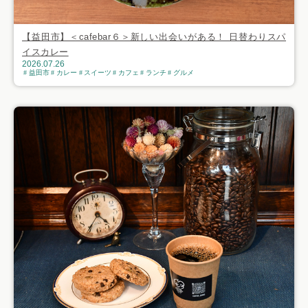
【益田市】＜cafebar６＞新しい出会いがある！ 日替わりスパ
イスカレー
2026.07.26
益田市
カレー
スイーツ
カフェ
ランチ
グルメ