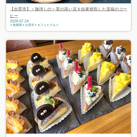
【出雲市】＜珈琲しの＞質の高い豆を自家焙煎した至福のコー
ヒー
2026.07.24
島根県
出雲市
カフェ
グルメ