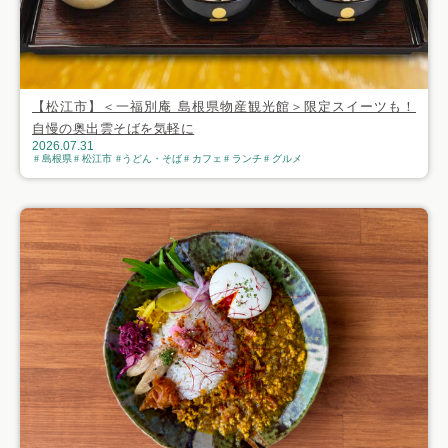
【松江市】＜一福別庵 島根県物産観光館＞限定スイーツも！
自慢の奥出雲そばを気軽に
2026.07.31
島根県
松江市
うどん・そば
カフェ
ランチ
グルメ