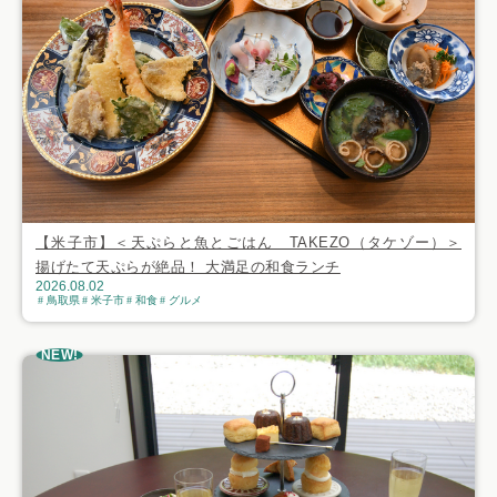
【米子市】＜天ぷらと魚とごはん TAKEZO（タケゾー）＞
揚げたて天ぷらが絶品！ 大満足の和食ランチ
2026.08.02
鳥取県
米子市
和食
グルメ
NEW!