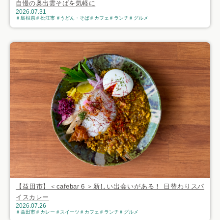
自慢の奥出雲そばを気軽に
2026.07.31
島根県
松江市
うどん・そば
カフェ
ランチ
グルメ
【益田市】＜cafebar６＞新しい出会いがある！ 日替わりスパ
イスカレー
2026.07.26
益田市
カレー
スイーツ
カフェ
ランチ
グルメ