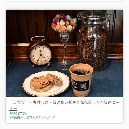
【出雲市】＜珈琲しの＞質の高い豆を自家焙煎した至福のコー
ヒー
2026.07.24
島根県
出雲市
カフェ
グルメ