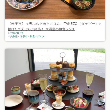
【米子市】＜天ぷらと魚とごはん TAKEZO（タケゾー）＞
揚げたて天ぷらが絶品！ 大満足の和食ランチ
2026.08.02
鳥取県
米子市
和食
グルメ