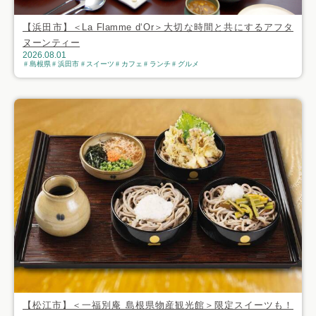
【浜田市】＜La Flamme d‘Or＞大切な時間と共にするアフタ
ヌーンティー
2026.08.01
島根県
浜田市
スイーツ
カフェ
ランチ
グルメ
【松江市】＜一福別庵 島根県物産観光館＞限定スイーツも！