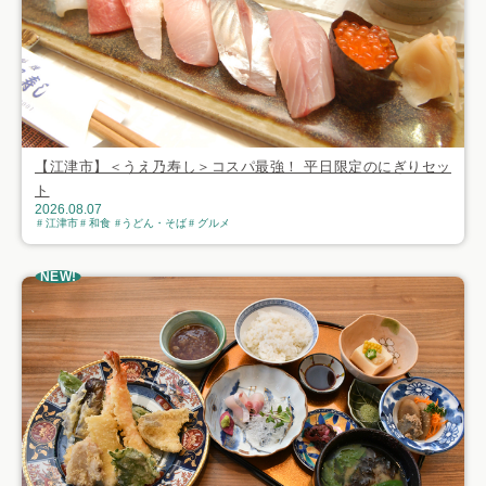
【江津市】＜うえ乃寿し＞コスパ最強！ 平日限定のにぎりセッ
ト
2026.08.07
江津市
和食
うどん・そば
グルメ
NEW!