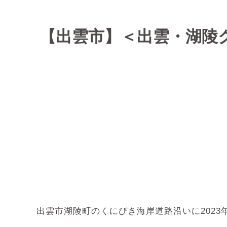
【出雲市】＜出雲・湖陵
出雲市湖陵町のくにびき海岸道路沿いに202