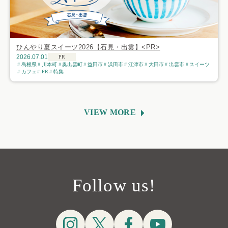
ひんやり夏スイーツ2026【石見・出雲】<PR>
2026.07.01
PR
島根県
川本町
奥出雲町
益田市
浜田市
江津市
大田市
出雲市
スイーツ
カフェ
PR
特集
VIEW MORE
Follow us!