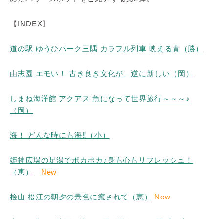
【INDEX】
道の駅 ゆうひパーク三隅 カラフル列車 映える青（勝）
由志園 エモい！ 古き良き文化が、逆に新しい（岡）
しまね海洋館 アクアス 魚になって世界旅行～～～♪
（岡）
海！ どんな時にも海‼（小）
姫神広場の足湯でポカポカ♪身も心もリフレッシュ！
（恵）
New
桧山 松江の朝夕の景色に癒されて（恵）
New