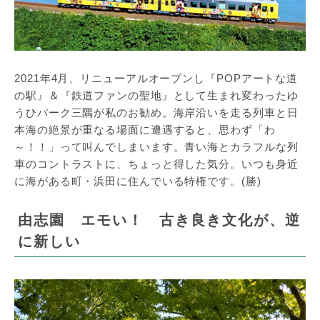
2021年4月、リニューアルオープンし『POPアートな道
の駅』＆『鉄道ファンの聖地』として生まれ変わったゆ
うひパーク三隅が私のお勧め。海岸沿いを走る列車と日
本海の絶景が重なる場面に遭遇すると、思わず「わ
～！！」って叫んでしまいます。青い海とカラフルな列
車のコントラストに、ちょっと得した気分。いつも身近
に海がある町・浜田に住んでいる特権です。(勝)
由志園 エモい！ 古き良き文化が、逆
に新しい