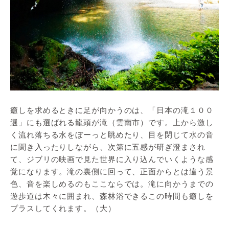
癒しを求めるときに足が向かうのは、「日本の滝１００
選」にも選ばれる龍頭が滝（雲南市）です。上から激し
く流れ落ちる水をぼーっと眺めたり、目を閉じて水の音
に聞き入ったりしながら、次第に五感が研ぎ澄まされ
て、ジブリの映画で見た世界に入り込んでいくような感
覚になります。滝の裏側に回って、正面からとは違う景
色、音を楽しめるのもここならでは。滝に向かうまでの
遊歩道は木々に囲まれ、森林浴できるこの時間も癒しを
プラスしてくれます。（大）