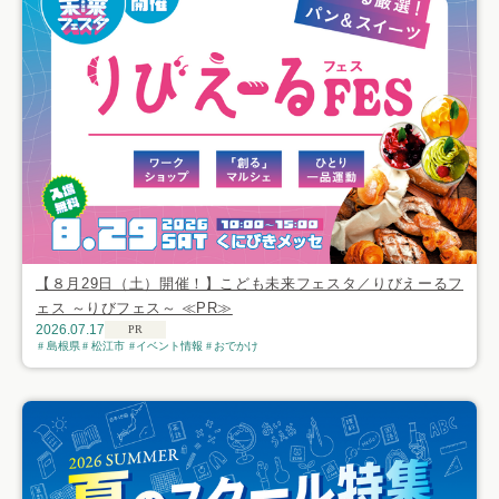
【８月29日（土）開催！】こども未来フェスタ／りびえーるフ
ェス ～りびフェス～ ≪PR≫
2026.07.17
PR
島根県
松江市
イベント情報
おでかけ