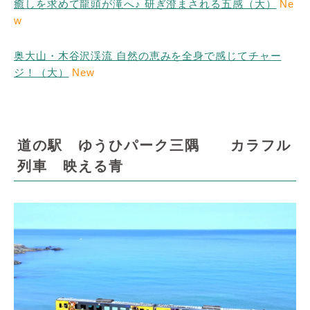
癒しを求めて龍頭が滝へ♪ 研ぎ澄まされる五感（大）
Ne
w
奥大山・木谷沢渓流 自然の恵みを全身で感じてチャー
ジ！（大）
New
道の駅 ゆうひパーク三隅 カラフル
列車 映える青