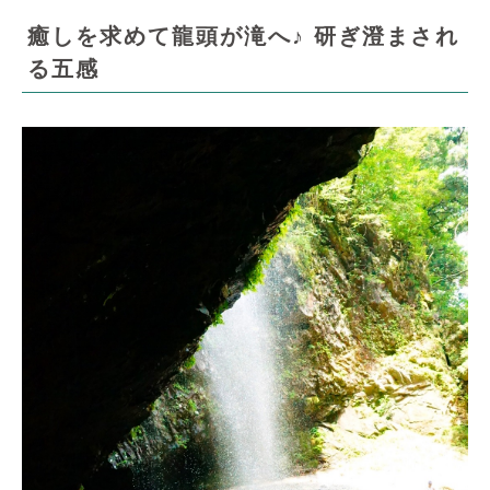
癒しを求めて龍頭が滝へ♪ 研ぎ澄まされ
る五感