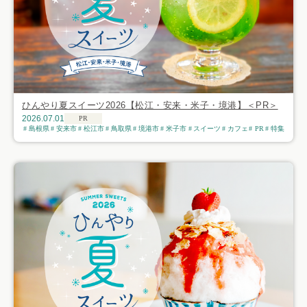
ひんやり夏スイーツ2026【松江・安来・米子・境港】＜PR＞
2026.07.01
PR
島根県
安来市
松江市
鳥取県
境港市
米子市
スイーツ
カフェ
PR
特集