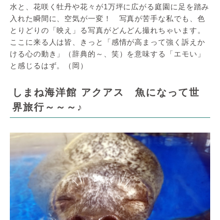
水と、花咲く牡丹や花々が1万坪に広がる庭園に足を踏み
入れた瞬間に、空気が一変！ 写真が苦手な私でも、色
とりどりの「映え」る写真がどんどん撮れちゃいます。
ここに来る人は皆、きっと「感情が高まって強く訴えか
ける心の動き」（辞典的～、笑）を意味する「エモい」
と感じるはず。（岡）
しまね海洋館 アクアス 魚になって世
界旅行～～～♪