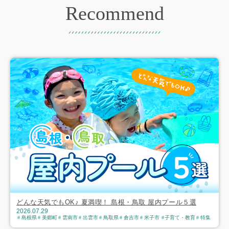
Recommend
おすすめ記事
どんな天気でもOK♪ 夏満喫！ 島根・鳥取 屋内プール５選
2026.07.29
島根県
美郷町
雲南市
出雲市
鳥取県
倉吉市
米子市
子育て・教育
特集