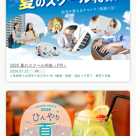
2026 夏のスクール特集＜PR＞
2026.07.15
PR
島根県
出雲市
松江市
PR
健康・医療・福祉
子育て・教育
特集