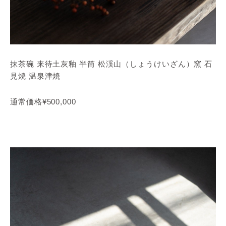
抹茶碗 来待土灰釉 半筒 松渓山（しょうけいざん）窯 石
見焼 温泉津焼
通常価格¥500,000