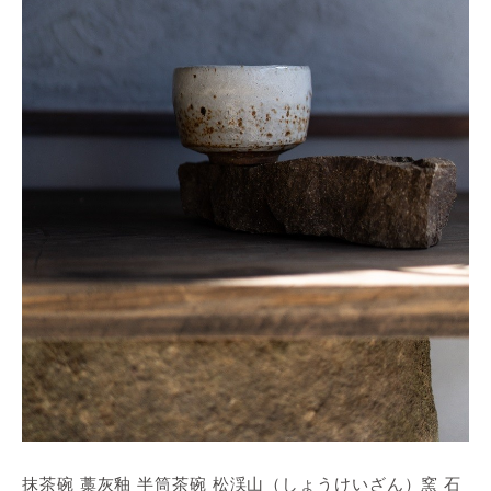
抹茶碗 藁灰釉 半筒茶碗 松渓山（しょうけいざん）窯 石