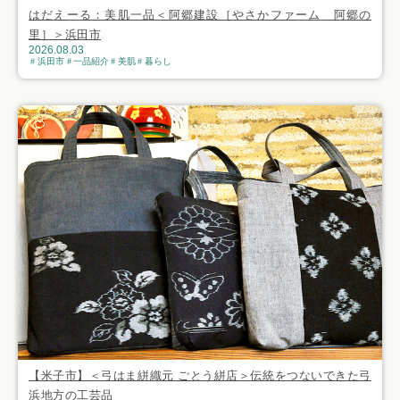
はだえーる：美肌一品＜阿郷建設［やさかファーム 阿郷の
里］＞浜田市
2026.08.03
浜田市
一品紹介
美肌
暮らし
【米子市】＜弓はま絣織元 ごとう絣店＞伝統をつないできた弓
浜地方の工芸品