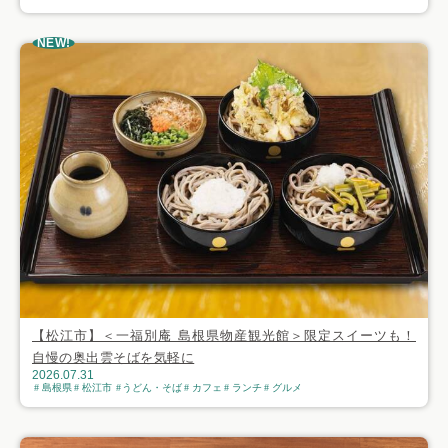
NEW!
【松江市】＜一福別庵 島根県物産観光館＞限定スイーツも！
自慢の奥出雲そばを気軽に
2026.07.31
島根県
松江市
うどん・そば
カフェ
ランチ
グルメ