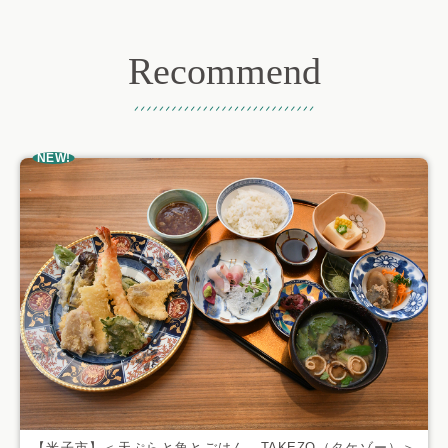
Recommend
おすすめ記事
NEW!
【米子市】＜天ぷらと魚とごはん TAKEZO（タケゾー）＞