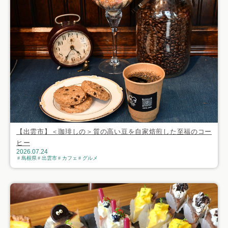
【出雲市】＜珈琲しの＞質の高い豆を自家焙煎した至福のコー
ヒー
2026.07.24
島根県
出雲市
カフェ
グルメ