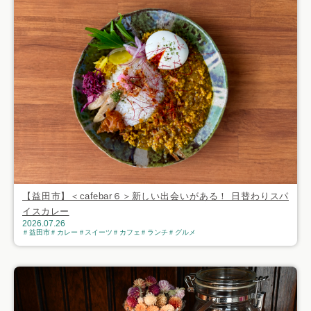
【益田市】＜cafebar６＞新しい出会いがある！ 日替わりスパ
イスカレー
2026.07.26
益田市
カレー
スイーツ
カフェ
ランチ
グルメ