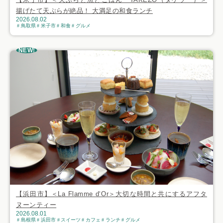
揚げたて天ぷらが絶品！ 大満足の和食ランチ
2026.08.02
鳥取県
米子市
和食
グルメ
NEW!
【浜田市】＜La Flamme d‘Or＞大切な時間と共にするアフタ
ヌーンティー
2026.08.01
島根県
浜田市
スイーツ
カフェ
ランチ
グルメ