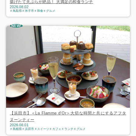
揚げたて天ぷらが絶品！ 大満足の和食ランチ
2026.08.02
鳥取県
米子市
和食
グルメ
NEW!
【浜田市】＜La Flamme d‘Or＞大切な時間と共にするアフタ
ヌーンティー
2026.08.01
島根県
浜田市
スイーツ
カフェ
ランチ
グルメ