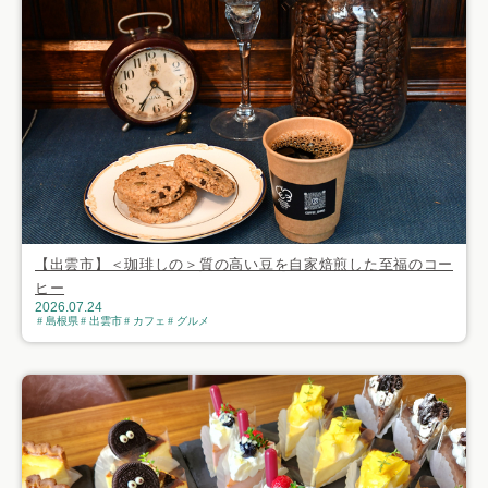
【出雲市】＜珈琲しの＞質の高い豆を自家焙煎した至福のコー
ヒー
2026.07.24
島根県
出雲市
カフェ
グルメ