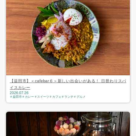
【益田市】＜cafebar６＞新しい出会いがある！ 日替わりスパ
イスカレー
2026.07.26
益田市
カレー
スイーツ
カフェ
ランチ
グルメ