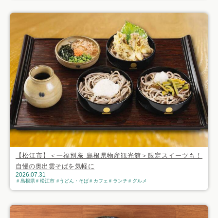
【松江市】＜一福別庵 島根県物産観光館＞限定スイーツも！
自慢の奥出雲そばを気軽に
2026.07.31
島根県
松江市
うどん・そば
カフェ
ランチ
グルメ