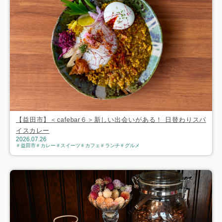
【益田市】＜cafebar６＞新しい出会いがある！ 日替わりスパ
イスカレー
2026.07.26
益田市
カレー
スイーツ
カフェ
ランチ
グルメ