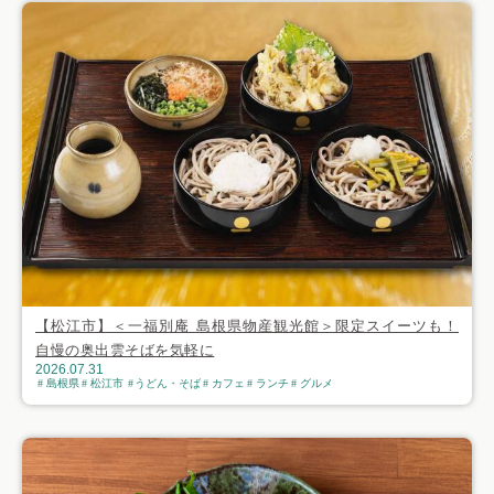
【松江市】＜一福別庵 島根県物産観光館＞限定スイーツも！
自慢の奥出雲そばを気軽に
2026.07.31
島根県
松江市
うどん・そば
カフェ
ランチ
グルメ