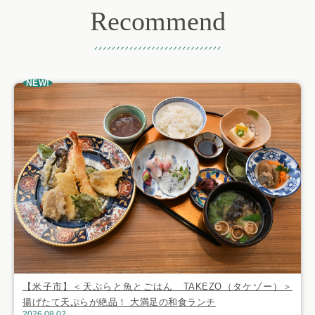
Recommend
おすすめ記事
NEW!
【米子市】＜天ぷらと魚とごはん TAKEZO（タケゾー）＞
揚げたて天ぷらが絶品！ 大満足の和食ランチ
2026.08.02