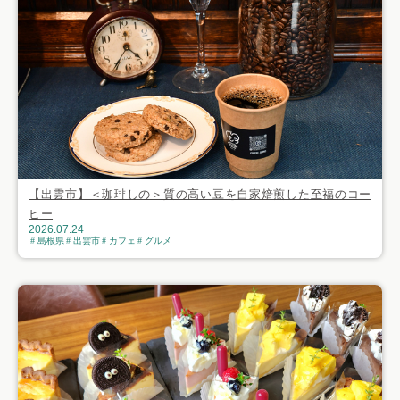
【出雲市】＜珈琲しの＞質の高い豆を自家焙煎した至福のコー
ヒー
2026.07.24
島根県
出雲市
カフェ
グルメ