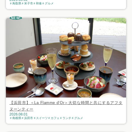
鳥取県
米子市
和食
グルメ
NEW!
【浜田市】＜La Flamme d‘Or＞大切な時間と共にするアフタ
ヌーンティー
2026.08.01
島根県
浜田市
スイーツ
カフェ
ランチ
グルメ