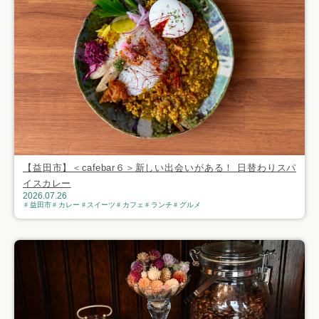
【益田市】＜cafebar６＞新しい出会いがある！ 日替わりスパ
イスカレー
2026.07.26
益田市
カレー
スイーツ
カフェ
ランチ
グルメ