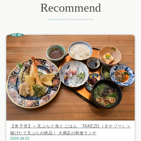
Recommend
おすすめ記事
NEW!
【米子市】＜天ぷらと魚とごはん TAKEZO（タケゾー）＞
揚げたて天ぷらが絶品！ 大満足の和食ランチ
2026.08.02