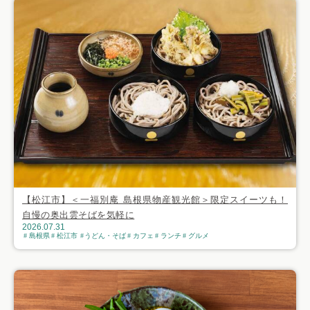
【松江市】＜一福別庵 島根県物産観光館＞限定スイーツも！
自慢の奥出雲そばを気軽に
2026.07.31
島根県
松江市
うどん・そば
カフェ
ランチ
グルメ