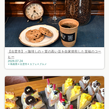
【出雲市】＜珈琲しの＞質の高い豆を自家焙煎した至福のコー
ヒー
2026.07.24
島根県
出雲市
カフェ
グルメ