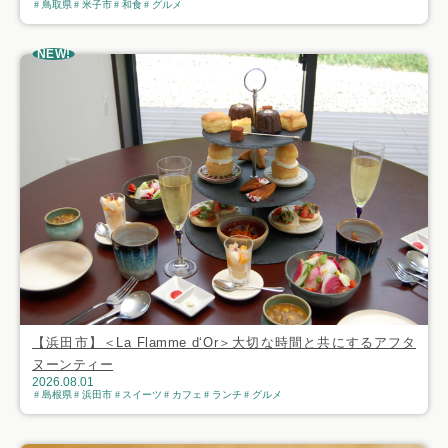
鳥取県
米子市
和食
グルメ
NEW!
【浜田市】＜La Flamme d‘Or＞大切な時間と共にするアフタ
ヌーンティー
2026.08.01
島根県
浜田市
スイーツ
カフェ
ランチ
グルメ