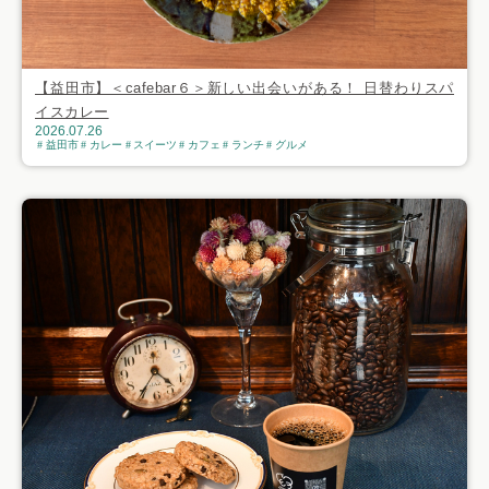
【益田市】＜cafebar６＞新しい出会いがある！ 日替わりスパ
イスカレー
2026.07.26
益田市
カレー
スイーツ
カフェ
ランチ
グルメ