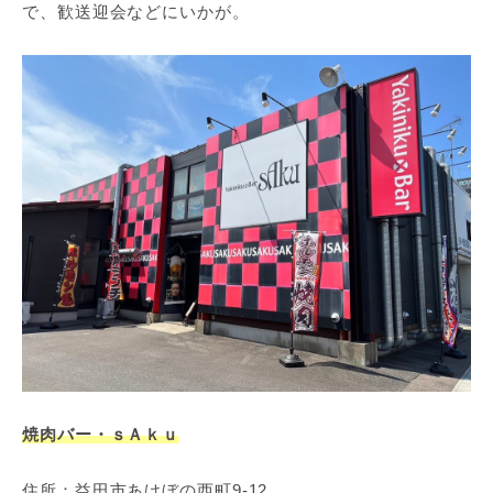
で、歓送迎会などにいかが。
焼肉バー・ｓＡｋｕ
住所：益田市あけぼの西町9-12