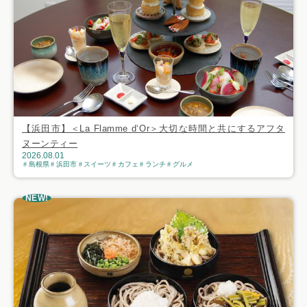
【浜田市】＜La Flamme d‘Or＞大切な時間と共にするアフタ
ヌーンティー
2026.08.01
島根県
浜田市
スイーツ
カフェ
ランチ
グルメ
NEW!