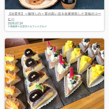
【出雲市】＜珈琲しの＞質の高い豆を自家焙煎した至福のコー
ヒー
2026.07.24
島根県
出雲市
カフェ
グルメ