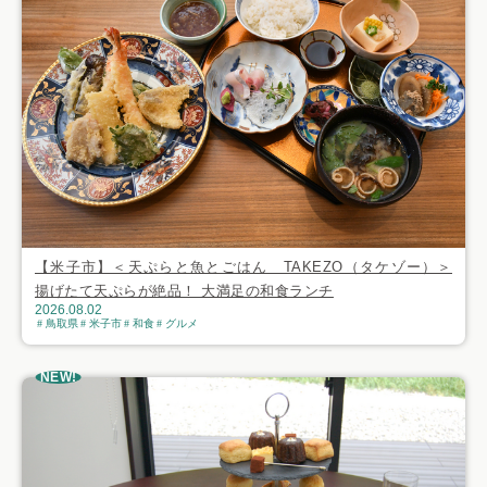
【米子市】＜天ぷらと魚とごはん TAKEZO（タケゾー）＞
揚げたて天ぷらが絶品！ 大満足の和食ランチ
2026.08.02
鳥取県
米子市
和食
グルメ
NEW!