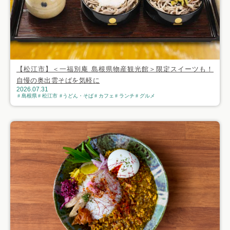
【松江市】＜一福別庵 島根県物産観光館＞限定スイーツも！
自慢の奥出雲そばを気軽に
2026.07.31
島根県
松江市
うどん・そば
カフェ
ランチ
グルメ