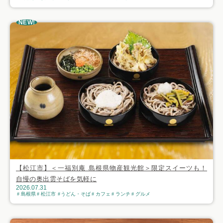
NEW!
【松江市】＜一福別庵 島根県物産観光館＞限定スイーツも！
自慢の奥出雲そばを気軽に
2026.07.31
島根県
松江市
うどん・そば
カフェ
ランチ
グルメ