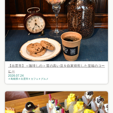
【出雲市】＜珈琲しの＞質の高い豆を自家焙煎した至福のコー
ヒー
2026.07.24
島根県
出雲市
カフェ
グルメ