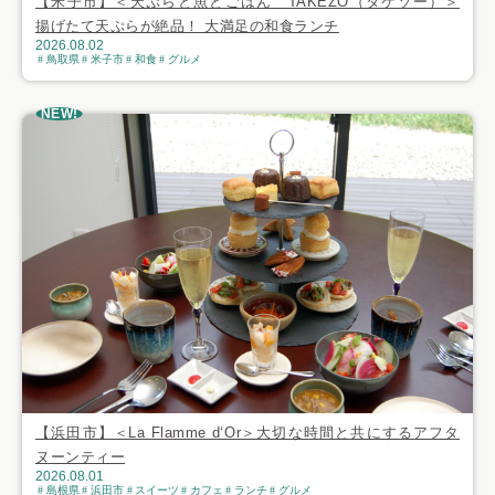
【米子市】＜天ぷらと魚とごはん TAKEZO（タケゾー）＞
揚げたて天ぷらが絶品！ 大満足の和食ランチ
2026.08.02
鳥取県
米子市
和食
グルメ
NEW!
【浜田市】＜La Flamme d‘Or＞大切な時間と共にするアフタ
ヌーンティー
2026.08.01
島根県
浜田市
スイーツ
カフェ
ランチ
グルメ