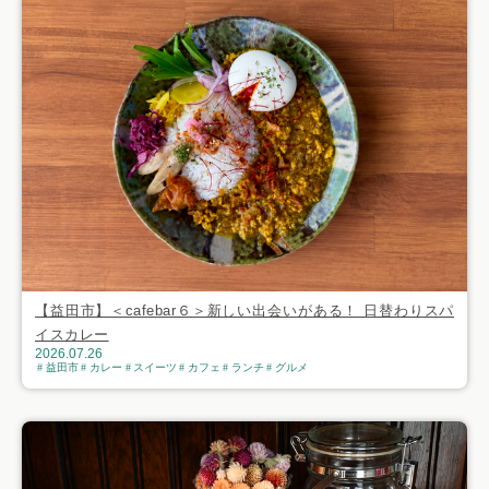
【益田市】＜cafebar６＞新しい出会いがある！ 日替わりスパ
イスカレー
2026.07.26
益田市
カレー
スイーツ
カフェ
ランチ
グルメ