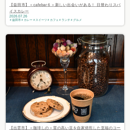
【益田市】＜cafebar６＞新しい出会いがある！ 日替わりスパ
イスカレー
2026.07.26
益田市
カレー
スイーツ
カフェ
ランチ
グルメ
【出雲市】＜珈琲しの＞質の高い豆を自家焙煎した至福のコー