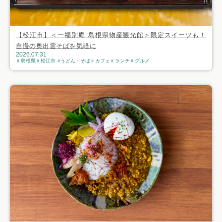
【松江市】＜一福別庵 島根県物産観光館＞限定スイーツも！
自慢の奥出雲そばを気軽に
2026.07.31
島根県
松江市
うどん・そば
カフェ
ランチ
グルメ