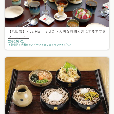
【浜田市】＜La Flamme d‘Or＞大切な時間と共にするアフタ
ヌーンティー
2026.08.01
島根県
浜田市
スイーツ
カフェ
ランチ
グルメ