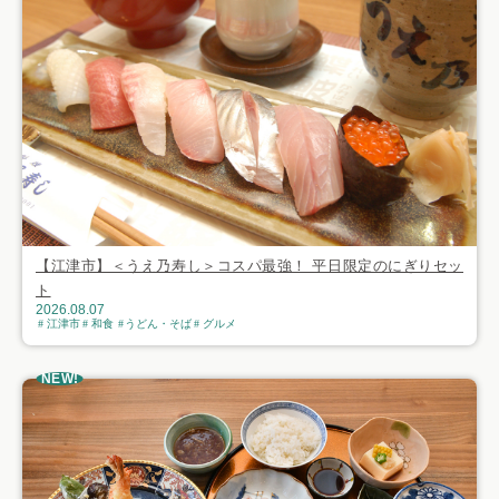
【江津市】＜うえ乃寿し＞コスパ最強！ 平日限定のにぎりセッ
ト
2026.08.07
江津市
和食
うどん・そば
グルメ
NEW!