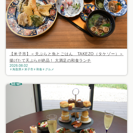
【米子市】＜天ぷらと魚とごはん TAKEZO（タケゾー）＞
揚げたて天ぷらが絶品！ 大満足の和食ランチ
2026.08.02
鳥取県
米子市
和食
グルメ
NEW!