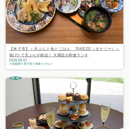
【米子市】＜天ぷらと魚とごはん TAKEZO（タケゾー）＞
揚げたて天ぷらが絶品！ 大満足の和食ランチ
2026.08.02
鳥取県
米子市
和食
グルメ
NEW!