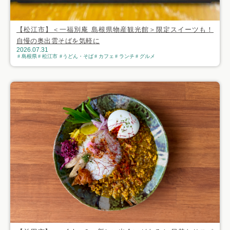
【松江市】＜一福別庵 島根県物産観光館＞限定スイーツも！
自慢の奥出雲そばを気軽に
2026.07.31
島根県
松江市
うどん・そば
カフェ
ランチ
グルメ