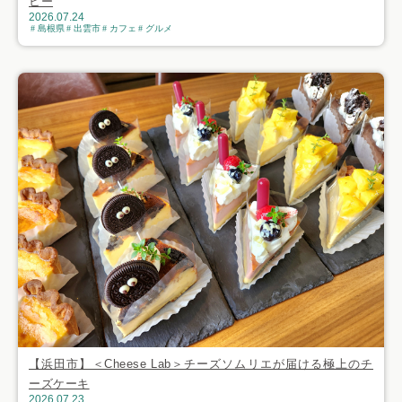
ヒー
2026.07.24
島根県
出雲市
カフェ
グルメ
【浜田市】＜Cheese Lab＞チーズソムリエが届ける極上のチ
ーズケーキ
2026.07.23