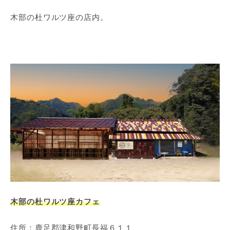
木部の杜ワルツ座の店内。
木部の杜ワルツ座カフェ
住所：鹿足郡津和野町長福６１１