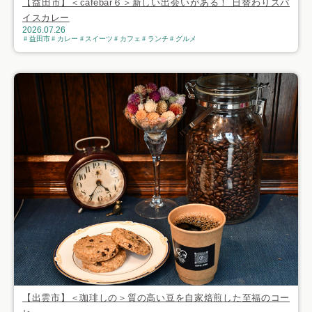
【益田市】＜cafebar６＞新しい出会いがある！ 日替わりスパ
イスカレー
2026.07.26
益田市
カレー
スイーツ
カフェ
ランチ
グルメ
【出雲市】＜珈琲しの＞質の高い豆を自家焙煎した至福のコー