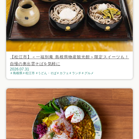
【松江市】＜一福別庵 島根県物産観光館＞限定スイーツも！
自慢の奥出雲そばを気軽に
2026.07.31
島根県
松江市
うどん・そば
カフェ
ランチ
グルメ