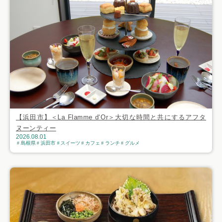
【浜田市】＜La Flamme d‘Or＞大切な時間と共にするアフタ
ヌーンティー
2026.08.01
島根県
浜田市
スイーツ
カフェ
ランチ
グルメ