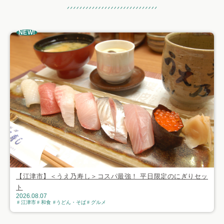
おすすめ記事
NEW!
【江津市】＜うえ乃寿し＞コスパ最強！ 平日限定のにぎりセッ
ト
2026.08.07
江津市
和食
うどん・そば
グルメ