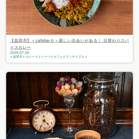
【益田市】＜cafebar６＞新しい出会いがある！ 日替わりスパ
イスカレー
2026.07.26
益田市
カレー
スイーツ
カフェ
ランチ
グルメ