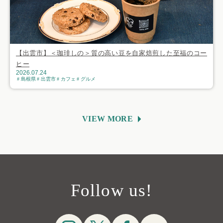
【出雲市】＜珈琲しの＞質の高い豆を自家焙煎した至福のコー
ヒー
2026.07.24
島根県
出雲市
カフェ
グルメ
VIEW MORE
Follow us!