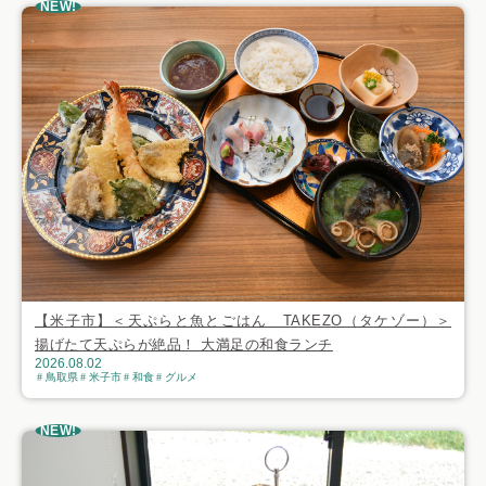
NEW!
【米子市】＜天ぷらと魚とごはん TAKEZO（タケゾー）＞
揚げたて天ぷらが絶品！ 大満足の和食ランチ
2026.08.02
鳥取県
米子市
和食
グルメ
NEW!