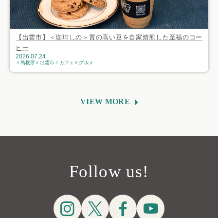
【出雲市】＜珈琲しの＞質の高い豆を自家焙煎した至福のコー
ヒー
2026.07.24
島根県
出雲市
カフェ
グルメ
VIEW MORE
Follow us!