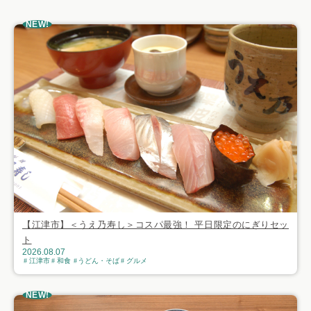
NEW!
【江津市】＜うえ乃寿し＞コスパ最強！ 平日限定のにぎりセッ
ト
2026.08.07
江津市
和食
うどん・そば
グルメ
NEW!