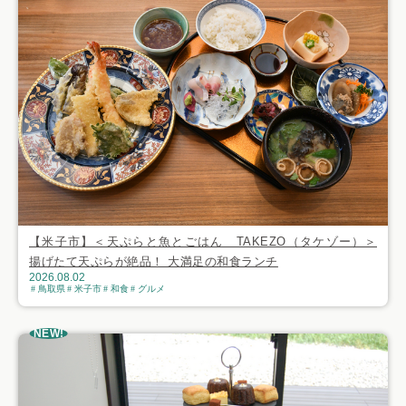
【米子市】＜天ぷらと魚とごはん TAKEZO（タケゾー）＞
揚げたて天ぷらが絶品！ 大満足の和食ランチ
2026.08.02
鳥取県
米子市
和食
グルメ
NEW!