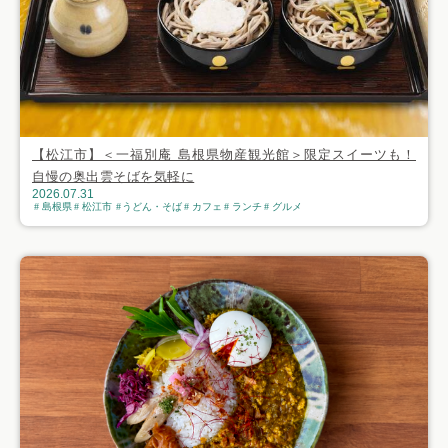
【松江市】＜一福別庵 島根県物産観光館＞限定スイーツも！
自慢の奥出雲そばを気軽に
2026.07.31
島根県
松江市
うどん・そば
カフェ
ランチ
グルメ