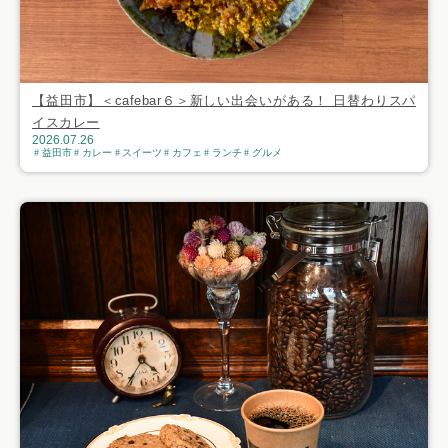
【益田市】＜cafebar６＞新しい出会いがある！ 日替わりスパ
イスカレー
2026.07.26
益田市
カレー
スイーツ
カフェ
ランチ
グルメ