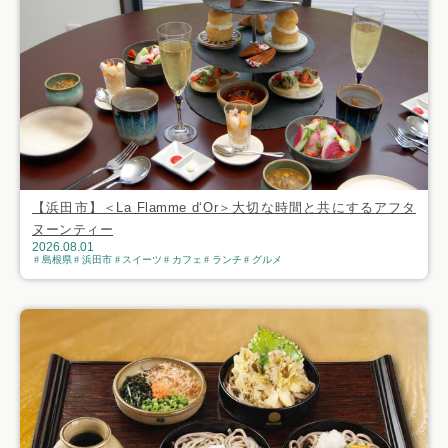
【浜田市】＜La Flamme d‘Or＞大切な時間と共にするアフタ
ヌーンティー
2026.08.01
島根県
浜田市
スイーツ
カフェ
ランチ
グルメ