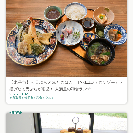
【米子市】＜天ぷらと魚とごはん TAKEZO（タケゾー）＞
揚げたて天ぷらが絶品！ 大満足の和食ランチ
2026.08.02
鳥取県
米子市
和食
グルメ
NEW!