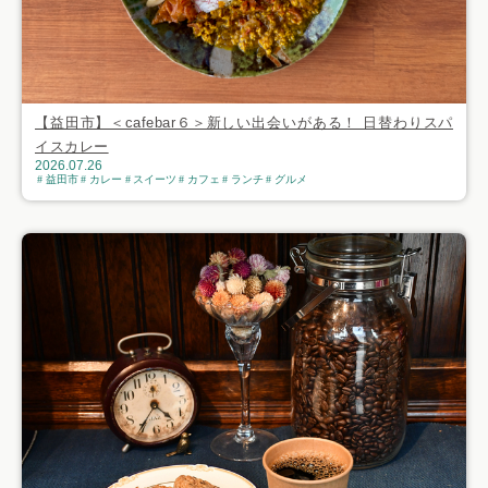
【益田市】＜cafebar６＞新しい出会いがある！ 日替わりスパ
イスカレー
2026.07.26
益田市
カレー
スイーツ
カフェ
ランチ
グルメ