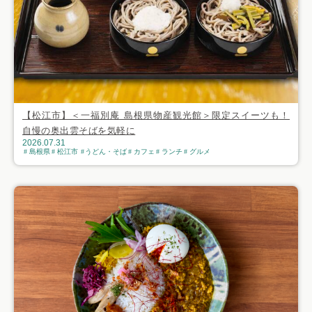
【松江市】＜一福別庵 島根県物産観光館＞限定スイーツも！
自慢の奥出雲そばを気軽に
2026.07.31
島根県
松江市
うどん・そば
カフェ
ランチ
グルメ