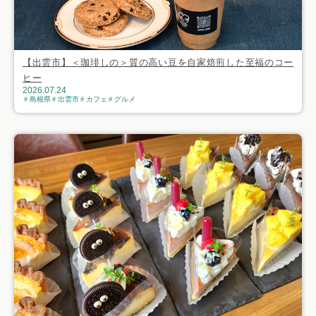
【出雲市】＜珈琲しの＞質の高い豆を自家焙煎した至福のコー
ヒー
2026.07.24
島根県
出雲市
カフェ
グルメ