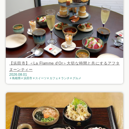
【浜田市】＜La Flamme d‘Or＞大切な時間と共にするアフタ
ヌーンティー
2026.08.01
島根県
浜田市
スイーツ
カフェ
ランチ
グルメ