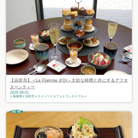
【浜田市】＜La Flamme d‘Or＞大切な時間と共にするアフタ
ヌーンティー
2026.08.01
島根県
浜田市
スイーツ
カフェ
ランチ
グルメ
NEW!