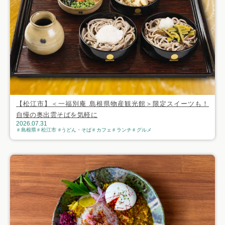
【松江市】＜一福別庵 島根県物産観光館＞限定スイーツも！
自慢の奥出雲そばを気軽に
2026.07.31
島根県
松江市
うどん・そば
カフェ
ランチ
グルメ