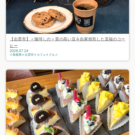
【出雲市】＜珈琲しの＞質の高い豆を自家焙煎した至福のコー
ヒー
2026.07.24
島根県
出雲市
カフェ
グルメ