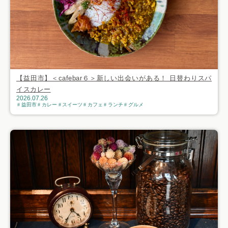
【益田市】＜cafebar６＞新しい出会いがある！ 日替わりスパ
イスカレー
2026.07.26
益田市
カレー
スイーツ
カフェ
ランチ
グルメ