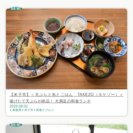
NEW!
【米子市】＜天ぷらと魚とごはん TAKEZO（タケゾー）＞
揚げたて天ぷらが絶品！ 大満足の和食ランチ
2026.08.02
鳥取県
米子市
和食
グルメ
NEW!