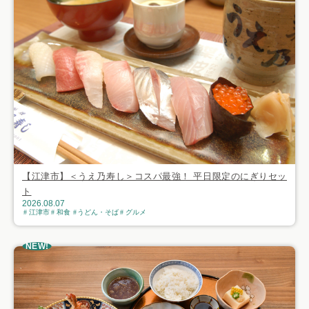
【江津市】＜うえ乃寿し＞コスパ最強！ 平日限定のにぎりセッ
ト
2026.08.07
江津市
和食
うどん・そば
グルメ
NEW!