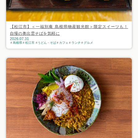
【松江市】＜一福別庵 島根県物産観光館＞限定スイーツも！
自慢の奥出雲そばを気軽に
2026.07.31
島根県
松江市
うどん・そば
カフェ
ランチ
グルメ