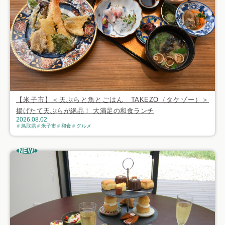
【米子市】＜天ぷらと魚とごはん TAKEZO（タケゾー）＞
揚げたて天ぷらが絶品！ 大満足の和食ランチ
2026.08.02
鳥取県
米子市
和食
グルメ
NEW!