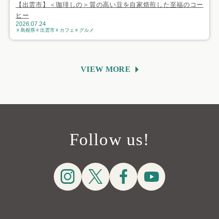
【出雲市】＜珈琲しの＞質の高い豆を自家焙煎した至福のコー
ヒー
2026.07.24
島根県
出雲市
カフェ
グルメ
VIEW MORE
Follow us!