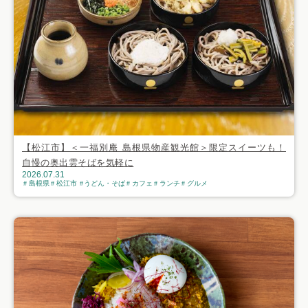
【松江市】＜一福別庵 島根県物産観光館＞限定スイーツも！
自慢の奥出雲そばを気軽に
2026.07.31
島根県
松江市
うどん・そば
カフェ
ランチ
グルメ