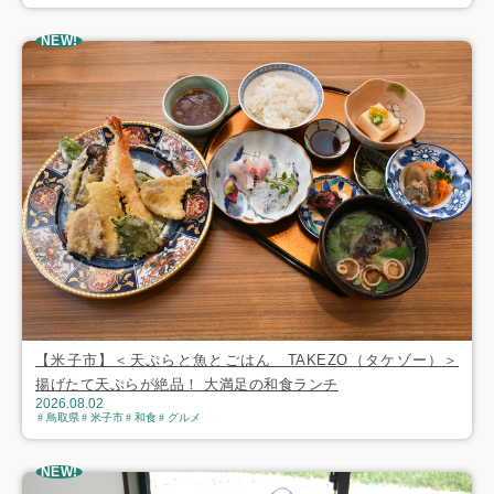
NEW!
【米子市】＜天ぷらと魚とごはん TAKEZO（タケゾー）＞
揚げたて天ぷらが絶品！ 大満足の和食ランチ
2026.08.02
鳥取県
米子市
和食
グルメ
NEW!