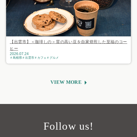
【出雲市】＜珈琲しの＞質の高い豆を自家焙煎した至福のコー
ヒー
2026.07.24
島根県
出雲市
カフェ
グルメ
VIEW MORE
Follow us!