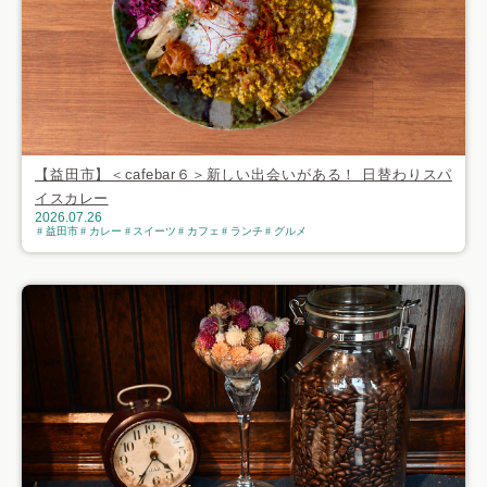
【益田市】＜cafebar６＞新しい出会いがある！ 日替わりスパ
イスカレー
2026.07.26
益田市
カレー
スイーツ
カフェ
ランチ
グルメ