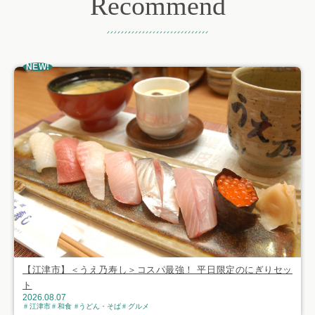
Recommend
おすすめ記事
NEW!
【江津市】＜うえ乃寿し＞コスパ最強！ 平日限定のにぎりセッ
ト
2026.08.07
江津市
和食
うどん・そば
グルメ