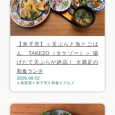
【米子市】＜天ぷらと魚とごは
ん TAKEZO（タケゾー）＞ 揚
げたて天ぷらが絶品！ 大満足の
和食ランチ
2026.08.02
鳥取県
米子市
和食
グルメ