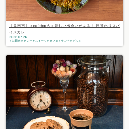
【益田市】＜cafebar６＞新しい出会いがある！ 日替わりスパ
イスカレー
2026.07.26
益田市
カレー
スイーツ
カフェ
ランチ
グルメ