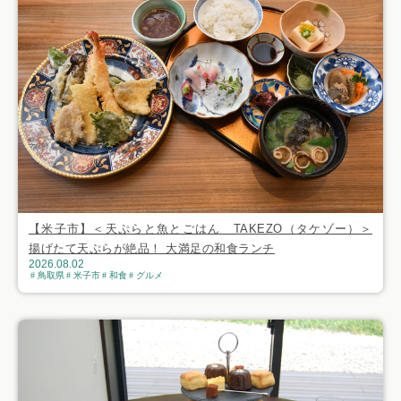
【米子市】＜天ぷらと魚とごはん TAKEZO（タケゾー）＞
揚げたて天ぷらが絶品！ 大満足の和食ランチ
2026.08.02
鳥取県
米子市
和食
グルメ