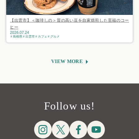
【出雲市】＜珈琲しの＞質の高い豆を自家焙煎した至福のコー
ヒー
2026.07.24
島根県
出雲市
カフェ
グルメ
VIEW MORE
Follow us!