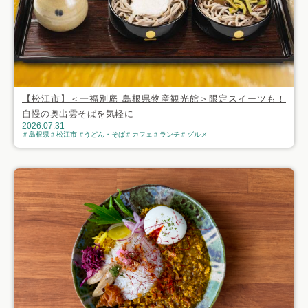
【松江市】＜一福別庵 島根県物産観光館＞限定スイーツも！
自慢の奥出雲そばを気軽に
2026.07.31
島根県
松江市
うどん・そば
カフェ
ランチ
グルメ