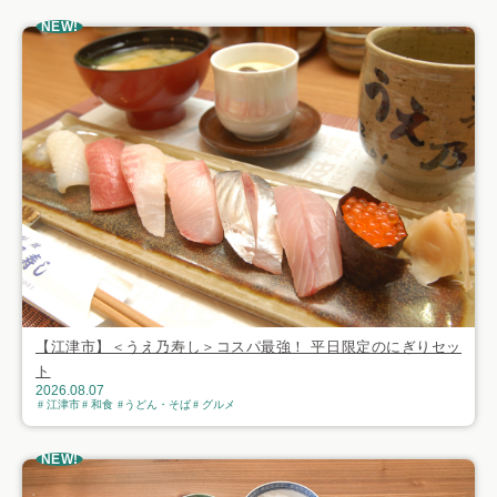
NEW!
【江津市】＜うえ乃寿し＞コスパ最強！ 平日限定のにぎりセッ
ト
2026.08.07
江津市
和食
うどん・そば
グルメ
NEW!