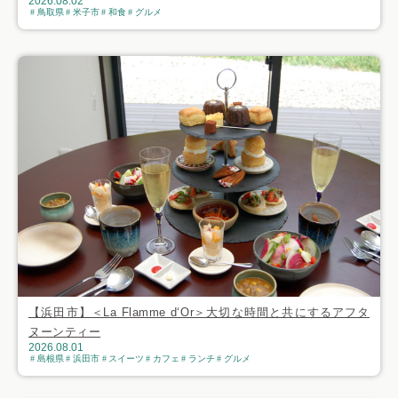
2026.08.02
鳥取県
米子市
和食
グルメ
【浜田市】＜La Flamme d‘Or＞大切な時間と共にするアフタ
ヌーンティー
2026.08.01
島根県
浜田市
スイーツ
カフェ
ランチ
グルメ