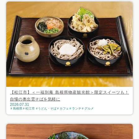
【松江市】＜一福別庵 島根県物産観光館＞限定スイーツも！
自慢の奥出雲そばを気軽に
2026.07.31
島根県
松江市
うどん・そば
カフェ
ランチ
グルメ