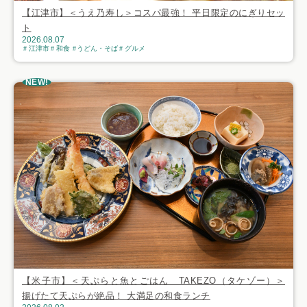
【江津市】＜うえ乃寿し＞コスパ最強！ 平日限定のにぎりセッ
ト
2026.08.07
江津市
和食
うどん・そば
グルメ
NEW!
【米子市】＜天ぷらと魚とごはん TAKEZO（タケゾー）＞
揚げたて天ぷらが絶品！ 大満足の和食ランチ