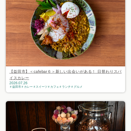
【益田市】＜cafebar６＞新しい出会いがある！ 日替わりスパ
イスカレー
2026.07.26
益田市
カレー
スイーツ
カフェ
ランチ
グルメ