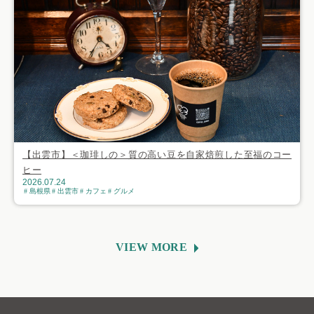
【出雲市】＜珈琲しの＞質の高い豆を自家焙煎した至福のコー
ヒー
2026.07.24
島根県
出雲市
カフェ
グルメ
VIEW MORE