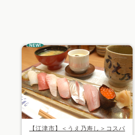
NEW!
【江津市】＜うえ乃寿し＞コスパ