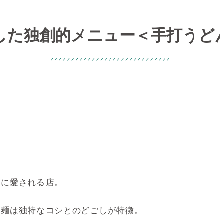
した独創的メニュー＜手打うど
女に愛される店。
ち麺は独特なコシとのどごしが特徴。