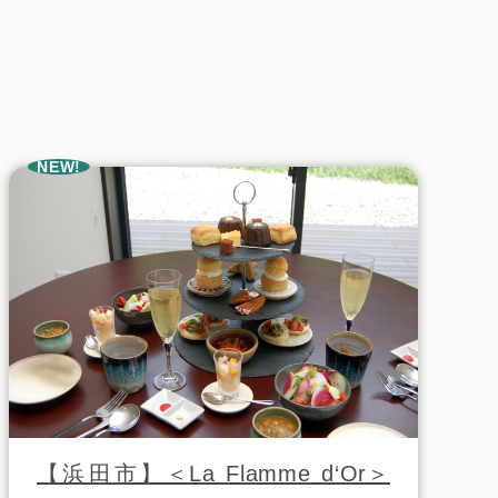
NEW!
【浜田市】＜La Flamme d‘Or＞