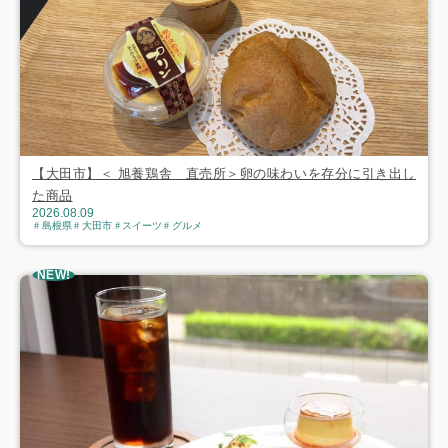
【大田市】＜ 旭養鶏舎 直売所＞卵の味わいを存分に引き出し
た商品
2026.08.09
島根県
大田市
スイーツ
グルメ
NEW!