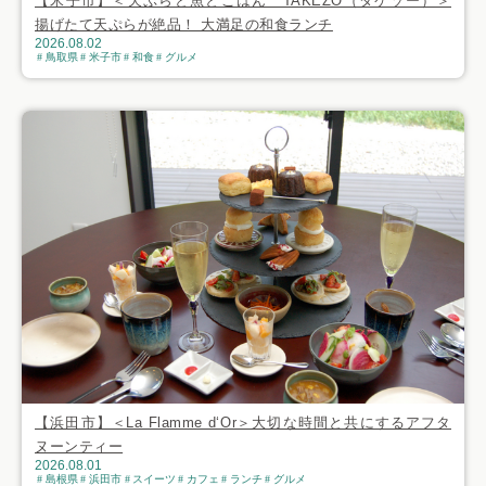
【米子市】＜天ぷらと魚とごはん TAKEZO（タケゾー）＞
揚げたて天ぷらが絶品！ 大満足の和食ランチ
2026.08.02
鳥取県
米子市
和食
グルメ
【浜田市】＜La Flamme d‘Or＞大切な時間と共にするアフタ
ヌーンティー
2026.08.01
島根県
浜田市
スイーツ
カフェ
ランチ
グルメ