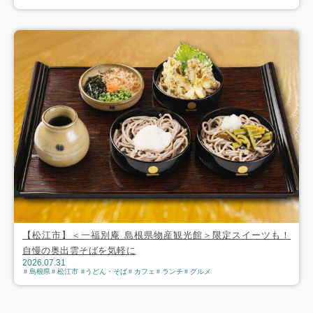
【松江市】＜一福別庵 島根県物産観光館＞限定スイーツも！
自慢の奥出雲そばを気軽に
2026.07.31
島根県
松江市
うどん・そば
カフェ
ランチ
グルメ