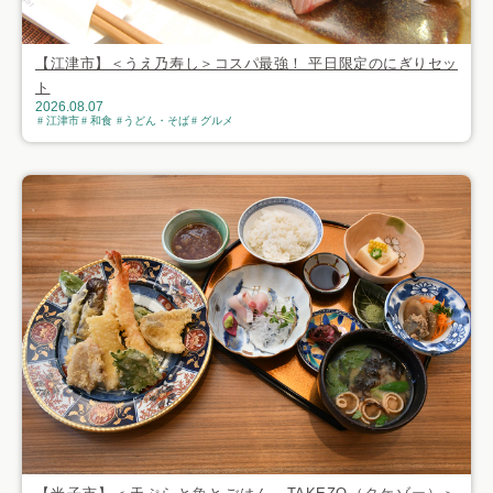
【江津市】＜うえ乃寿し＞コスパ最強！ 平日限定のにぎりセッ
ト
2026.08.07
江津市
和食
うどん・そば
グルメ