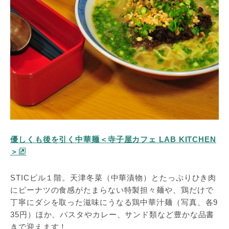
優しくも後を引く中華麺＜寺子屋カフェ LAB KITCHEN
＞
STICビル１階。天津冬菜（中華漬物）とたっぷりひき肉
にピーナツの食感がたまらない特製担々麺や、鶏だけで
丁寧にダシを取った滋味にうなる鶏中華汁麺（写真、各9
35円）ほか、パスタやカレー、サンド類など豊かな品書
きで迎えます！