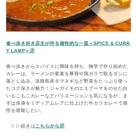
食べ歩き好き店主が作る個性的な一皿＜SPICE & CURR
Y LAMP＞
食べ歩きからスパイスに興味を持ち、独学で作り始めた
カレーは、ラーメンの要素を豚骨や鶏ガラで取るダシに
落とし込み、淡路島産タマネギなど野菜をたっぷり使っ
たコク深さが魅力！ジャガイモのエスプーマをのせた白
いもこもこカレーなどバリエーションも気になるが、ま
ずは赤身をミディアムレアに仕上げた牛カツカレーで個
性を堪能したい。
▷▷続きは
こちらから