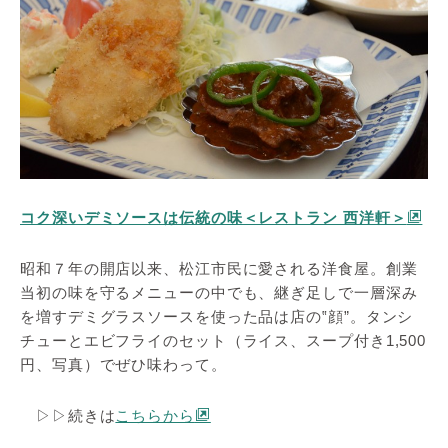
コク深いデミソースは伝統の味＜レストラン 西洋軒＞
昭和７年の開店以来、松江市民に愛される洋食屋。創業
当初の味を守るメニューの中でも、継ぎ足しで一層深み
を増すデミグラスソースを使った品は店の‟顔”。タンシ
チューとエビフライのセット（ライス、スープ付き1,500
円、写真）でぜひ味わって。
▷▷続きは
こちらから