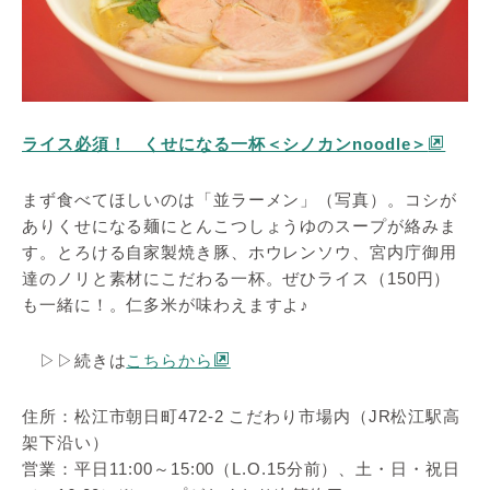
ライス必須！ くせになる一杯＜シノカンnoodle＞
まず食べてほしいのは「並ラーメン」（写真）。コシが
ありくせになる麺にとんこつしょうゆのスープが絡みま
す。とろける自家製焼き豚、ホウレンソウ、宮内庁御用
達のノリと素材にこだわる一杯。ぜひライス（150円）
も一緒に！。仁多米が味わえますよ♪
▷▷続きは
こちらから
住所：松江市朝日町472-2 こだわり市場内（JR松江駅高
架下沿い）
営業：平日11:00～15:00（L.O.15分前）、土・日・祝日