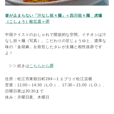
箸が止まらない「汁なし担々麺」＜四川担々麺 虎嘯
（こしょう）松江店＞
中国テイストのおしゃれで開放的な空間。イチオシは汁
なし担々麺（写真）。こだわりの甘じょうゆと、濃厚な
味の「金胡麻」を焙煎したタレが太麺と相性抜群です
よ！
▷▷続きは
こちらから
住所：松江市東朝日町284―1 エブリイ松江店横
営業：11:00～14:30（L.O.）、17:30～21:00（L.O.）、
日曜日夜は20:30まで
休み：月曜日夜、木曜日