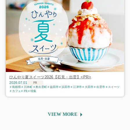
ひんやり夏スイーツ2026【石見・出雲】<PR>
2026.07.01
PR
島根県
川本町
奥出雲町
益田市
浜田市
江津市
大田市
出雲市
スイーツ
カフェ
PR
特集
VIEW MORE