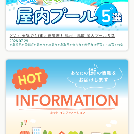
どんな天気でもOK♪ 夏満喫！ 島根・鳥取 屋内プール５選
2026.07.29
島根県
美郷町
雲南市
出雲市
鳥取県
倉吉市
米子市
子育て・教育
特集