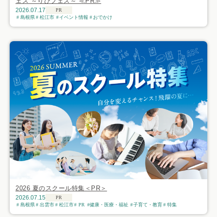
ェス ～りびフェス～ ≪PR≫
2026.07.17
PR
島根県
松江市
イベント情報
おでかけ
2026 夏のスクール特集＜PR＞
2026.07.15
PR
島根県
出雲市
松江市
PR
健康・医療・福祉
子育て・教育
特集