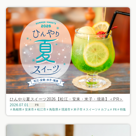
ひんやり夏スイーツ2026【松江・安来・米子・境港】＜PR＞
2026.07.01
PR
島根県
安来市
松江市
鳥取県
境港市
米子市
スイーツ
カフェ
PR
特集