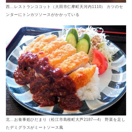
西…レストランココット（大田市仁摩町天河内1110） カツのセ
ンターにトンカツソースがかかっている
北…お食事処ひだまり（松江市島根町大芦2187―4） 野菜を足し
たデミグラスがミートソース風