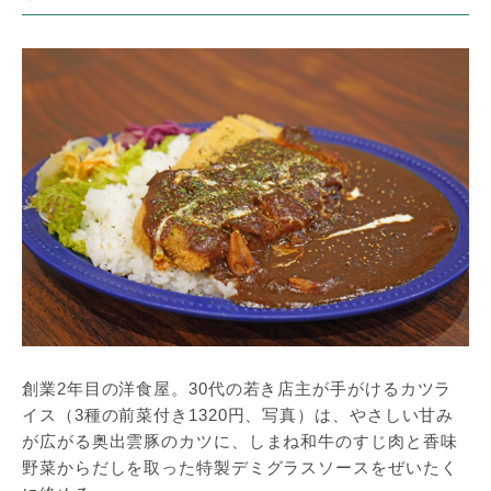
創業2年目の洋食屋。30代の若き店主が手がけるカツラ
イス（3種の前菜付き1320円、写真）は、やさしい甘み
が広がる奥出雲豚のカツに、しまね和牛のすじ肉と香味
野菜からだしを取った特製デミグラスソースをぜいたく