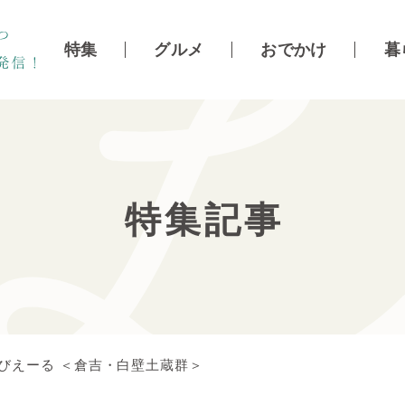
特集
グルメ
おでかけ
暮
特集記事
びえーる ＜倉吉・白壁土蔵群＞