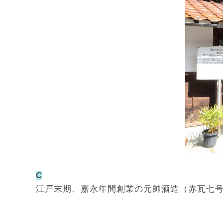
C
江戸末期、嘉永年間創業の元帥酒造（赤瓦七