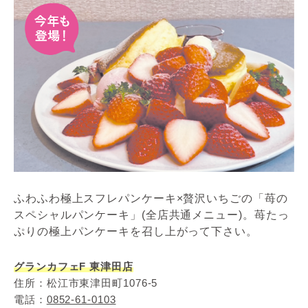
ふわふわ極上スフレパンケーキ×贅沢いちごの「苺の
スペシャルパンケーキ」(全店共通メニュー)。苺たっ
ぷりの極上パンケーキを召し上がって下さい。
グランカフェF 東津田店
住所：松江市東津田町1076-5
電話：
0852-61-0103