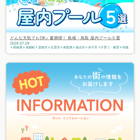
どんな天気でもOK♪ 夏満喫！ 島根・鳥取 屋内プール５選
2026.07.29
島根県
美郷町
雲南市
出雲市
鳥取県
倉吉市
米子市
子育て・教育
特集