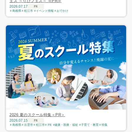
ェス ～りびフェス～ ≪PR≫
2026.07.17
PR
島根県
松江市
イベント情報
おでかけ
2026 夏のスクール特集＜PR＞
2026.07.15
PR
島根県
出雲市
松江市
PR
健康・医療・福祉
子育て・教育
特集