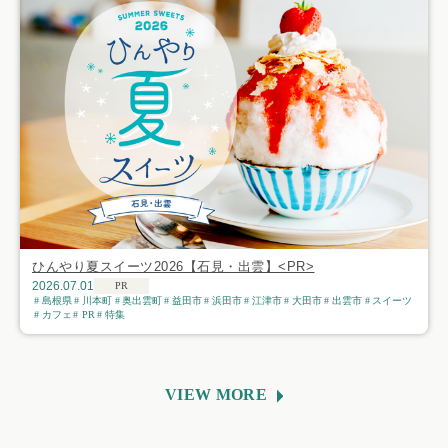
ひんやり夏スイーツ2026【石見・出雲】<PR>
2026.07.01
PR
島根県
川本町
奥出雲町
益田市
浜田市
江津市
大田市
出雲市
スイーツ
カフェ
PR
特集
VIEW MORE