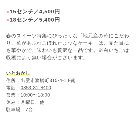
●
15センチ
／
4,500円
●
18センチ
／
5,400円
春のスイーツ特集にぴったりな「地元産の苺にこだわ
り、苺があふれこぼれたよつなケーキ」は、見た目に
も華やかで、味わいも贅沢な一品です。※白いちごは
収穫により無い場合がございます。
いとおかし
住所：出雲市渡橋町315-4-1 F南
電話：
0853-31-9400
営業：10:00〜18:00
休み：月曜日、他
駐車場：7台