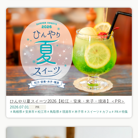
ひんやり夏スイーツ2026【松江・安来・米子・境港】＜PR＞
2026.07.01
PR
島根県
安来市
松江市
鳥取県
境港市
米子市
スイーツ
カフェ
PR
特集