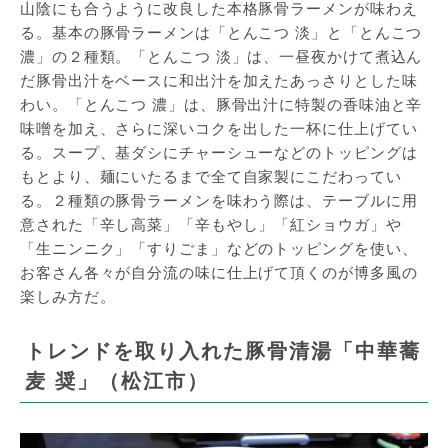
山陰にも合うように改良した本格豚骨ラーメンが味わえ
る。基本の豚骨ラーメンは「とんこつ 淡」と「とんこつ
濃」の２種類。「とんこつ 淡」は、一昼夜かけて煮込ん
だ豚骨出汁をベースに和出汁を加えたあっさりとした味
わい。「とんこつ 濃」は、豚骨出汁に特製の香味油と辛
味噌を加え、さらに深いコクを出した一杯に仕上げてい
る。スープ、基ダシにチャーシューなどのトッピングは
もとより、麺にいたるまで全て自家製にこだわってい
る。２種類の豚骨ラーメンを味わう際は、テーブルに用
意された「辛し高菜」「辛もやし」「紅ショウガ」や
「生ニンニク」「すりごま」などのトッピングを使い、
お客さん各々が自分流の味に仕上げて頂くのが博多風の
楽しみ方だ。
トレンドを取り入れた豚骨清湯「中華蕎
麦 奨」（松江市）