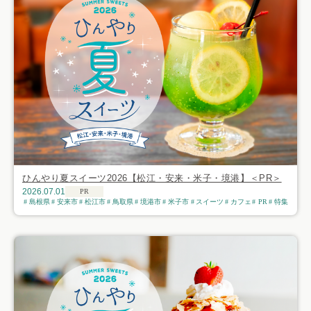
ひんやり夏スイーツ2026【松江・安来・米子・境港】＜PR＞
2026.07.01
PR
島根県
安来市
松江市
鳥取県
境港市
米子市
スイーツ
カフェ
PR
特集