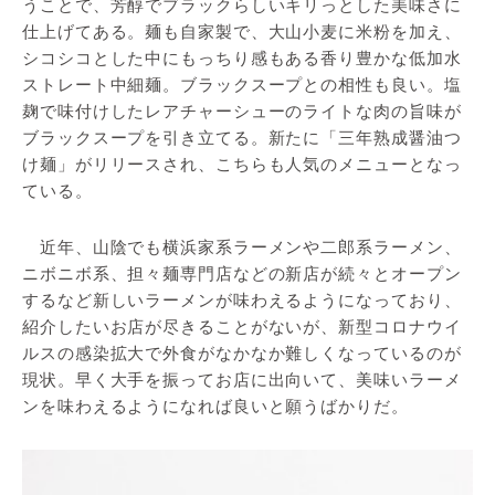
うことで、芳醇でブラックらしいキリっとした美味さに
仕上げてある。麺も自家製で、大山小麦に米粉を加え、
シコシコとした中にもっちり感もある香り豊かな低加水
ストレート中細麺。ブラックスープとの相性も良い。塩
麹で味付けしたレアチャーシューのライトな肉の旨味が
ブラックスープを引き立てる。新たに「三年熟成醤油つ
け麺」がリリースされ、こちらも人気のメニューとなっ
ている。
近年、山陰でも横浜家系ラーメンや二郎系ラーメン、
ニボニボ系、担々麺専門店などの新店が続々とオープン
するなど新しいラーメンが味わえるようになっており、
紹介したいお店が尽きることがないが、新型コロナウイ
ルスの感染拡大で外食がなかなか難しくなっているのが
現状。早く大手を振ってお店に出向いて、美味いラーメ
ンを味わえるようになれば良いと願うばかりだ。