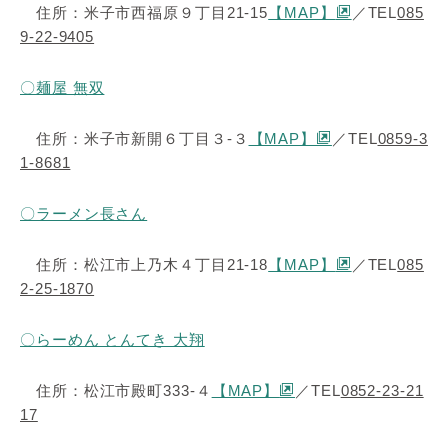
住所：米子市西福原９丁目21-15
【MAP】
／TEL
085
9-22-9405
〇麺屋 無双
住所：米子市新開６丁目３-３
【MAP】
／TEL
0859-3
1-8681
〇ラーメン長さん
住所：松江市上乃木４丁目21-18
【MAP】
／TEL
085
2-25-1870
〇らーめん とんてき 大翔
住所：松江市殿町333-４
【MAP】
／TEL
0852-23-21
17