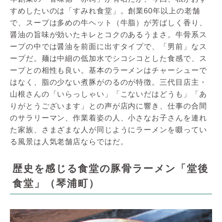
すめしたいのは「すみれ食堂」。創業60年以上の老舗
で、スープは多めの牛ヘット（牛脂）が芳ばしく香り、
醤油の旨味が効いたキレとコクのあるうまさ。牛骨系ス
ープの中では醤油を前面に出すタイプで、「男前」なス
ープだ。麺は中細の低加水でシコシコとした食感で、ス
ープとの相性も良い。基本のラーメンはチャーシューで
はなく、脂の少ない煮豚がのるのが特徴。三代目店主・
山根さんの「いらっしゃい」「こないだはどうも」「あ
りがとうございます」との声が店内に響き、仕事の合間
のサラリーマン、作業着姿の人、小さなお子さんを連れ
た家族、さまざまな人が同じようにラーメンを啜ってい
る風景は人気老舗店ならではだ。
歴史を感じる食堂の豚骨ラーメン「堂後
食堂」（琴浦町）