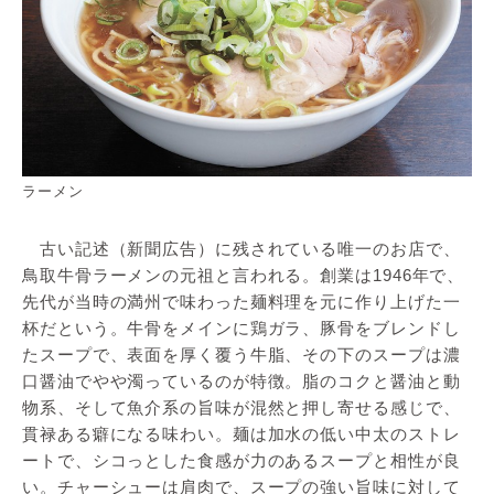
ラーメン
古い記述（新聞広告）に残されている唯一のお店で、
鳥取牛骨ラーメンの元祖と言われる。創業は1946年で、
先代が当時の満州で味わった麺料理を元に作り上げた一
杯だという。牛骨をメインに鶏ガラ、豚骨をブレンドし
たスープで、表面を厚く覆う牛脂、その下のスープは濃
口醤油でやや濁っているのが特徴。脂のコクと醤油と動
物系、そして魚介系の旨味が混然と押し寄せる感じで、
貫禄ある癖になる味わい。麺は加水の低い中太のストレ
ートで、シコっとした食感が力のあるスープと相性が良
い。チャーシューは肩肉で、スープの強い旨味に対して