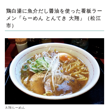
鶏白湯に魚介だし醤油を使った看板ラー
メン「らーめん とんてき 大翔」（松江
市）
大翔らーめん