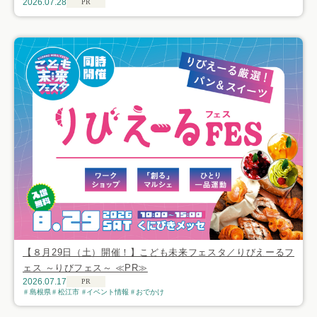
2026.07.28
PR
【８月29日（土）開催！】こども未来フェスタ／りびえーるフ
ェス ～りびフェス～ ≪PR≫
2026.07.17
PR
島根県
松江市
イベント情報
おでかけ