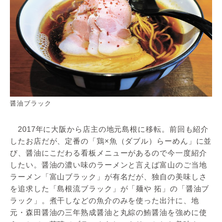
醤油ブラック
2017年に大阪から店主の地元島根に移転。前回も紹介
したお店だが、定番の「鶏×魚（ダブル）らーめん」に並
び、醤油にこだわる看板メニューがあるので今一度紹介
したい。醤油の濃い味のラーメンと言えば富山のご当地
ラーメン「富山ブラック」が有名だが、独自の美味しさ
を追求した「島根流ブラック」が「麺や 拓」の「醤油ブ
ラック」。煮干しなどの魚介のみを使った出汁に、地
元・森田醤油の三年熟成醤油と丸綜の鮪醤油を強めに使