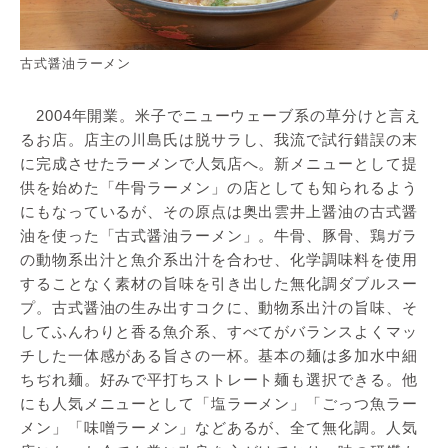
古式醤油ラーメン
2004年開業。米子でニューウェーブ系の草分けと言え
るお店。店主の川島氏は脱サラし、我流で試行錯誤の末
に完成させたラーメンで人気店へ。新メニューとして提
供を始めた「牛骨ラーメン」の店としても知られるよう
にもなっているが、その原点は奥出雲井上醤油の古式醤
油を使った「古式醤油ラーメン」。牛骨、豚骨、鶏ガラ
の動物系出汁と魚介系出汁を合わせ、化学調味料を使用
することなく素材の旨味を引き出した無化調ダブルスー
プ。古式醤油の生み出すコクに、動物系出汁の旨味、そ
してふんわりと香る魚介系、すべてがバランスよくマッ
チした一体感がある旨さの一杯。基本の麺は多加水中細
ちぢれ麺。好みで平打ちストレート麺も選択できる。他
にも人気メニューとして「塩ラーメン」「ごっつ魚ラー
メン」「味噌ラーメン」などあるが、全て無化調。人気