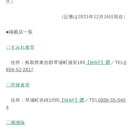
久）
（記事は2021年12月14日現在）
■掲載店一覧
〇すみれ食堂
住所：鳥取県東伯郡琴浦町浦安189
【MAP】
／TEL
0
858-52-2817
〇堂後食堂
住所：琴浦町赤碕1095
【MAP】
／TEL
0858-55-040
4
〇満洲味