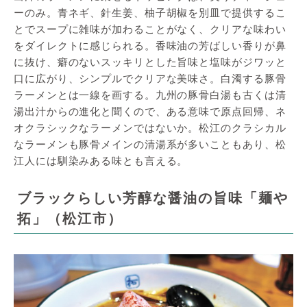
ーのみ。青ネギ、針生姜、柚子胡椒を別皿で提供するこ
とでスープに雑味が加わることがなく、クリアな味わい
をダイレクトに感じられる。香味油の芳ばしい香りが鼻
に抜け、癖のないスッキリとした旨味と塩味がジワッと
口に広がり、シンプルでクリアな美味さ。白濁する豚骨
ラーメンとは一線を画する。九州の豚骨白湯も古くは清
湯出汁からの進化と聞くので、ある意味で原点回帰、ネ
オクラシックなラーメンではないか。松江のクラシカル
なラーメンも豚骨メインの清湯系が多いこともあり、松
江人には馴染みある味とも言える。
ブラックらしい芳醇な醤油の旨味「麺や
拓」（松江市）