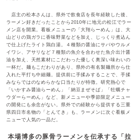
店主の松本さんは、県外で飲食店を長年経験した後、
ラーメン好きだったことから2010年に地元の松江でラー
メン店を開業。看板メニューの「大翔らーめん」は、大
山どりの鶏ガラに香味野菜などを加え、じっくり煮込ん
で仕上げたライト鶏白湯。４種類の醤油にサバやウルメ
イワシ、アサリなど７種類の魚介を合わせた魚介出汁醤
油を加え、天然素材にこだわった優しく奥深い味わいの
一杯だ。麺もこだわりがあり、県外の有名製麺所から仕
入れた平打ち中細麺。提供前に手揉みすることで、手揉
みならではのなめらかな口当たりが特徴。研究熱心で
「いかすみ醤油らーめん」「納豆まぜそば」「牡蠣チャ
ウダーらーめん」など、新メニューや季節限定メニュー
の開発にも余念がない。県外での経験から提供する三重
県四日市名物の「とんてき」も、ラーメンに次ぐ看板メ
ニューで人気の一品だ。
本場博多の豚骨ラーメンを伝承する「拉