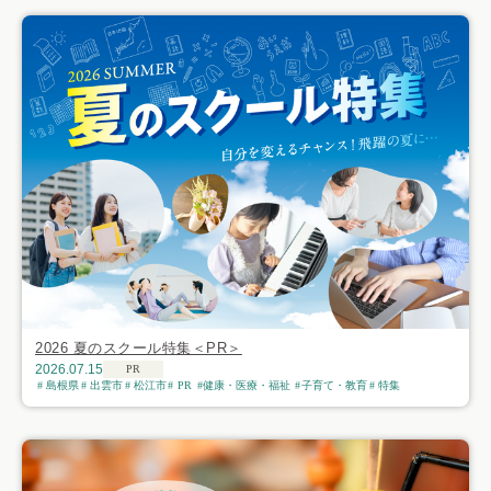
2026 夏のスクール特集＜PR＞
2026.07.15
PR
島根県
出雲市
松江市
PR
健康・医療・福祉
子育て・教育
特集