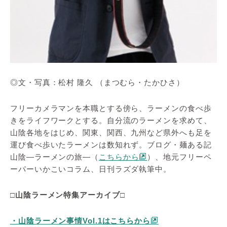
◎文・写真：松村 隆久 （まつむら・たかひさ）
フリーカメラマンを本職とする傍ら、ラーメンの食べ歩
きをライフワークとする。自分流のラーメンを求めて、
山陰各地をはじめ、関東、関西、九州など県外へも足を
運び食べ歩いたラーメンは数知れず。ブログ・麺ある記
山陰―ラーメンの旅―（
こちらから
）、地元フリーペ
ーパーいかこいコラム、日刊ラズダ執筆中。
□山陰ラーメン特集アーカイブ□
・山陰ラーメン事情Vol.1はこちらから