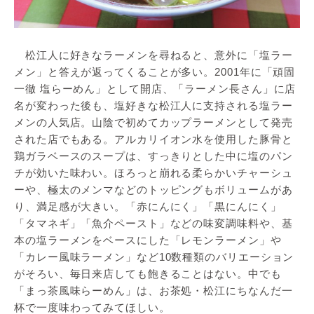
松江人に好きなラーメンを尋ねると、意外に「塩ラー
メン」と答えが返ってくることが多い。2001年に「頑固
一徹 塩らーめん」として開店、「ラーメン長さん」に店
名が変わった後も、塩好きな松江人に支持される塩ラー
メンの人気店。山陰で初めてカップラーメンとして発売
された店でもある。アルカリイオン水を使用した豚骨と
鶏ガラベースのスープは、すっきりとした中に塩のパン
チが効いた味わい。ほろっと崩れる柔らかいチャーシュ
ーや、極太のメンマなどのトッピングもボリュームがあ
り、満足感が大きい。「赤にんにく」「黒にんにく」
「タマネギ」「魚介ペースト」などの味変調味料や、基
本の塩ラーメンをベースにした「レモンラーメン」や
「カレー風味ラーメン」など10数種類のバリエーション
がそろい、毎日来店しても飽きることはない。中でも
「まっ茶風味らーめん」は、お茶処・松江にちなんだ一
杯で一度味わってみてほしい。