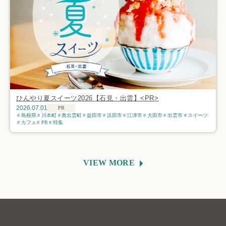
ひんやり夏スイーツ2026【石見・出雲】<PR>
2026.07.01
PR
島根県
川本町
奥出雲町
益田市
浜田市
江津市
大田市
出雲市
スイーツ
カフェ
PR
特集
VIEW MORE