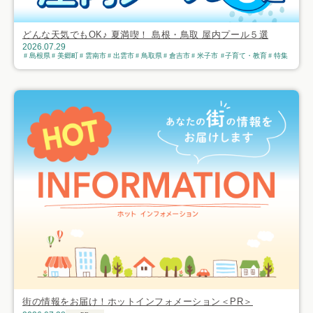
どんな天気でもOK♪ 夏満喫！ 島根・鳥取 屋内プール５選
2026.07.29
島根県
美郷町
雲南市
出雲市
鳥取県
倉吉市
米子市
子育て・教育
特集
街の情報をお届け！ホットインフォメーション＜PR＞