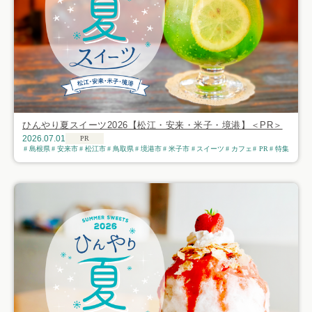
ひんやり夏スイーツ2026【松江・安来・米子・境港】＜PR＞
2026.07.01
PR
島根県
安来市
松江市
鳥取県
境港市
米子市
スイーツ
カフェ
PR
特集