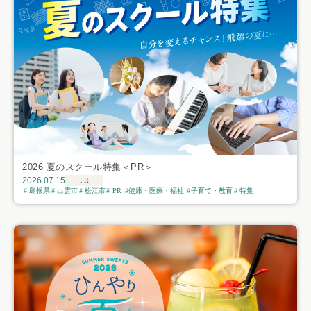
2026 夏のスクール特集＜PR＞
2026.07.15
PR
島根県
出雲市
松江市
PR
健康・医療・福祉
子育て・教育
特集