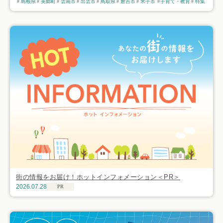
島根県
美郷町
雲南市
出雲市
鳥取県
倉吉市
米子市
子育て・教育
特集
街の情報をお届け！ホットインフォメーション＜PR＞
2026.07.28
PR