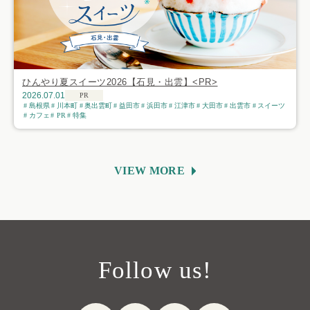
ひんやり夏スイーツ2026【石見・出雲】<PR>
2026.07.01
PR
島根県
川本町
奥出雲町
益田市
浜田市
江津市
大田市
出雲市
スイーツ
カフェ
PR
特集
VIEW MORE
Follow us!