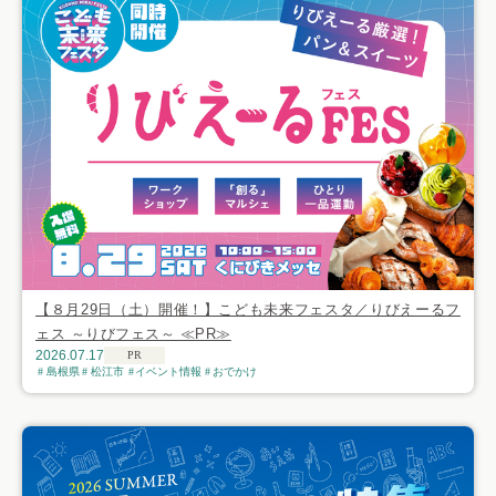
【８月29日（土）開催！】こども未来フェスタ／りびえーるフ
ェス ～りびフェス～ ≪PR≫
2026.07.17
PR
島根県
松江市
イベント情報
おでかけ