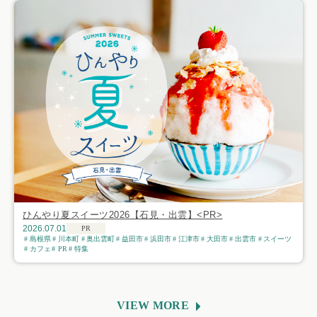
ひんやり夏スイーツ2026【石見・出雲】<PR>
2026.07.01
PR
島根県
川本町
奥出雲町
益田市
浜田市
江津市
大田市
出雲市
スイーツ
カフェ
PR
特集
VIEW MORE