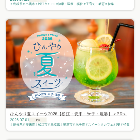
島根県
出雲市
松江市
PR
健康・医療・福祉
子育て・教育
特集
ひんやり夏スイーツ2026【松江・安来・米子・境港】＜PR＞
2026.07.01
PR
島根県
安来市
松江市
鳥取県
境港市
米子市
スイーツ
カフェ
PR
特集