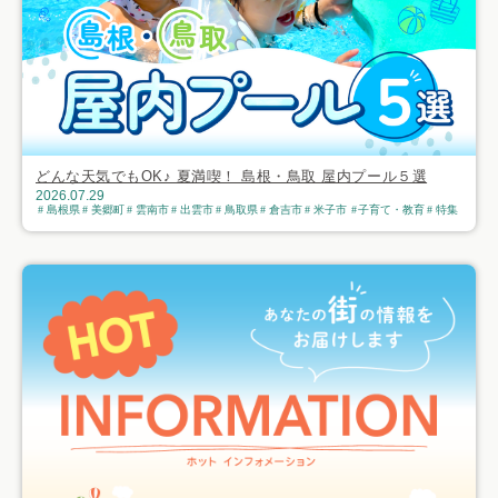
どんな天気でもOK♪ 夏満喫！ 島根・鳥取 屋内プール５選
2026.07.29
島根県
美郷町
雲南市
出雲市
鳥取県
倉吉市
米子市
子育て・教育
特集