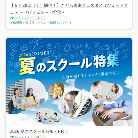
【８月29日（土）開催！】こども未来フェスタ／りびえーるフ
ェス ～りびフェス～ ≪PR≫
2026.07.17
PR
島根県
松江市
イベント情報
おでかけ
2026 夏のスクール特集＜PR＞
2026.07.15
PR