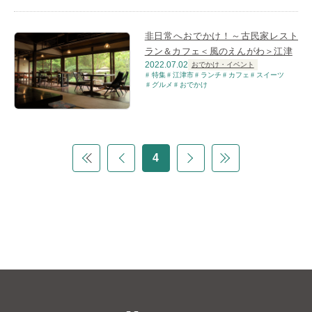
非日常へおでかけ！～古民家レスト
ラン＆カフェ＜風のえんがわ＞江津
2022.07.02
おでかけ・イベント
特集
江津市
ランチ
カフェ
スイーツ
グルメ
おでかけ
4