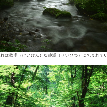
流れは敬虔（けいけん）な静謐（せいひつ）に包まれて