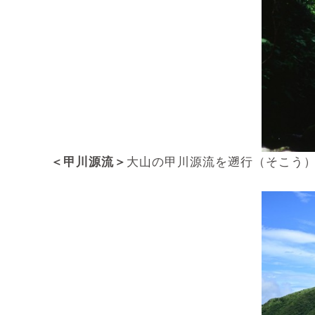
＜甲川源流＞
大山の甲川源流を遡行（そこう