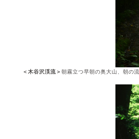
＜木谷沢渓流＞
朝霧立つ早朝の奥大山、朝の