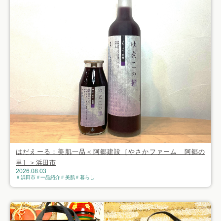
はだえーる：美肌一品＜阿郷建設［やさかファーム 阿郷の
里］＞浜田市
2026.08.03
浜田市
一品紹介
美肌
暮らし