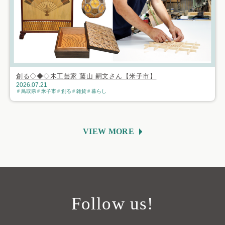
創る◇◆◇木工芸家 藤山 嗣文さん【米子市】
2026.07.21
鳥取県
米子市
創る
雑貨
暮らし
VIEW MORE
Follow us!