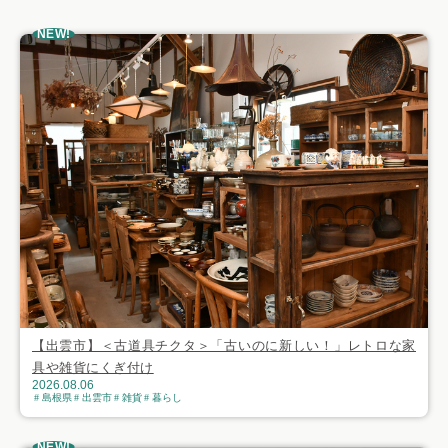
NEW!
【出雲市】＜古道具チクタ＞「古いのに新しい！」レトロな家
具や雑貨にくぎ付け
2026.08.06
島根県
出雲市
雑貨
暮らし
NEW!