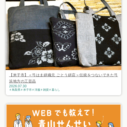
【米子市】＜弓はま絣織元 ごとう絣店＞伝統をつないできた弓
浜地方の工芸品
2026.07.30
鳥取県
米子市
洋服
雑貨
暮らし