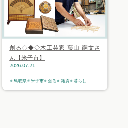
創る◇◆◇木工芸家 藤山 嗣文さ
ん【米子市】
2026.07.21
鳥取県
米子市
創る
雑貨
暮らし