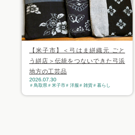
【米子市】＜弓はま絣織元 ごと
う絣店＞伝統をつないできた弓浜
地方の工芸品
2026.07.30
鳥取県
米子市
洋服
雑貨
暮らし