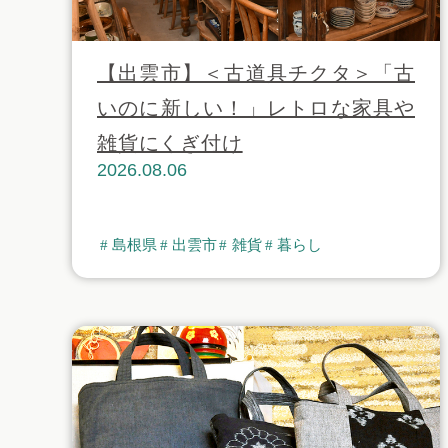
【出雲市】＜古道具チクタ＞「古
いのに新しい！」レトロな家具や
雑貨にくぎ付け
2026.08.06
島根県
出雲市
雑貨
暮らし