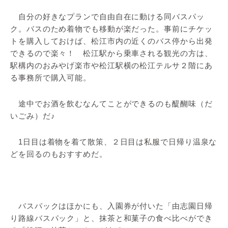
自分の好きなプランで自由自在に動ける同バスパッ
ク。バスのため着物でも移動が楽だった。事前にチケッ
トを購入しておけば、松江市内の近くのバス停から出発
できるので楽々！ 松江駅から乗車される観光の方は、
駅構内のおみやげ楽市や松江駅横の松江テルサ２階にあ
る事務所で購入可能。
途中でお酒を飲むなんてことができるのも醍醐味（だ
いごみ）だ♪
1日目は着物を着て散策、２日目は私服で日帰り温泉な
どを回るのもおすすめだ。
バスパックはほかにも、入園券が付いた「由志園日帰
り路線バスパック」と、抹茶と和菓子の食べ比べができ