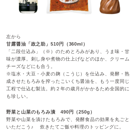
左から
甘露醤油「政之助」510円（360ml）
「二段仕込み」（※）のためとろみがあり、うま味・甘
味が濃厚。刺し身や煮物の仕上げなどのほか、クリーム
チーズなどにも合う。
※塩水・大豆・小麦の麹（こうじ）を仕込み、発酵・熟
成させたもろみを搾ったこいくち醤油を、もう一度同じ
工程で仕込む製法。約２年の歳月がかかるため全国的に
も珍しい。
野菜と山菜のもろみ漬 490円（250g）
野菜や山菜を漬けたもろみで、発酵食品の効果を丸ごと
いただこう♪ 炊きたてご飯や料理のトッピングに。