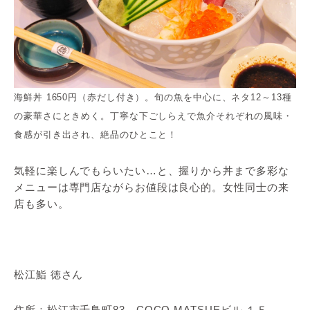
海鮮丼 1650円（赤だし付き）。旬の魚を中心に、ネタ12～13種
の豪華さにときめく。丁寧な下ごしらえで魚介それぞれの風味・
食感が引き出され、絶品のひとこと！
気軽に楽しんでもらいたい…と、握りから丼まで多彩な
メニューは専門店ながらお値段は良心的。女性同士の来
店も多い。
松江鮨 徳さん
住所：松江市千鳥町83 COCO MATSUEビル １Ｆ