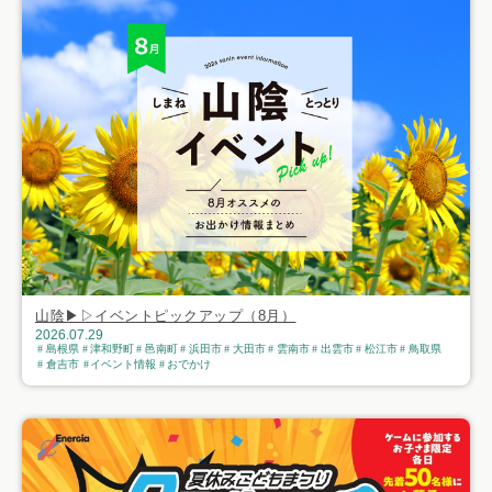
山陰▶▷イベントピックアップ（8月）
2026.07.29
島根県
津和野町
邑南町
浜田市
大田市
雲南市
出雲市
松江市
鳥取県
倉吉市
イベント情報
おでかけ