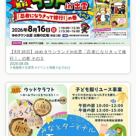
【8月16日】ゆめタウンランドin出雲「忍者になりきって修
行！」の巻 その３
2026.08.06
島根県
出雲市
イベント情報
おでかけ