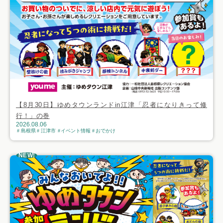
【8月30日】ゆめタウンランドin江津「忍者になりきって修
行！」の巻
2026.08.06
島根県
江津市
イベント情報
おでかけ
NEW!