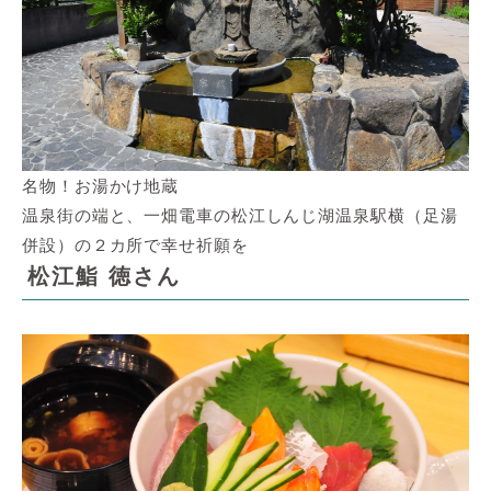
名物！お湯かけ地蔵
温泉街の端と、一畑電車の松江しんじ湖温泉駅横（足湯
併設）の２カ所で幸せ祈願を
松江鮨 徳さん