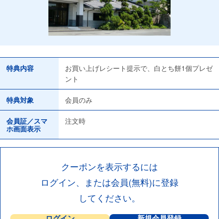
特典内容
お買い上げレシート提示で、白とち餅1個プレゼ
ント
特典対象
会員のみ
会員証／スマ
注文時
ホ画面表示
クーポンを表示するには
ログイン、または会員(無料)に登録
してください。
ログイン
新規会員登録