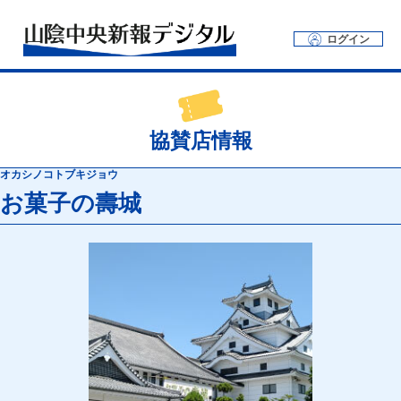
ログイン
協賛店情報
オカシノコトブキジョウ
お菓子の壽城