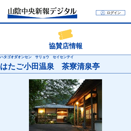
ログイン
協賛店情報
ハタゴオダオンセン サリョウ セイセンテイ
はたご小田温泉 茶寮清泉亭