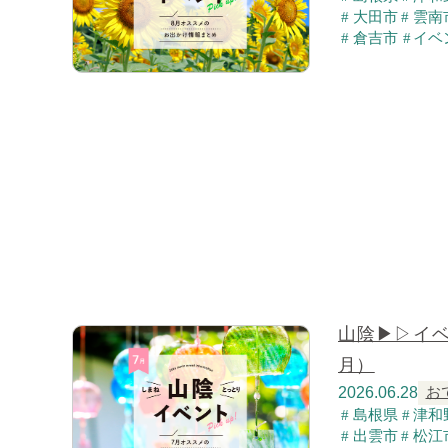
大田市
雲南
倉吉市
イベ
山陰▶▷イ
月）
2026.06.28
お
島根県
津和
出雲市
松江