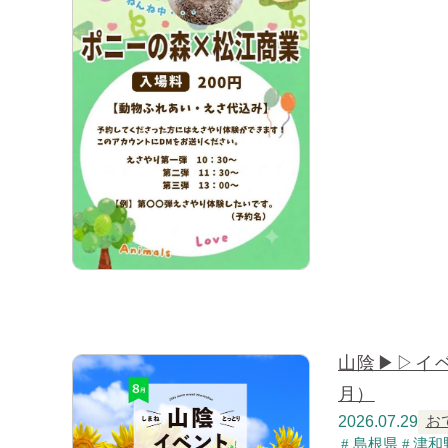
山陰▶▷イ
月）
2026.07.29
お
島根県
津和