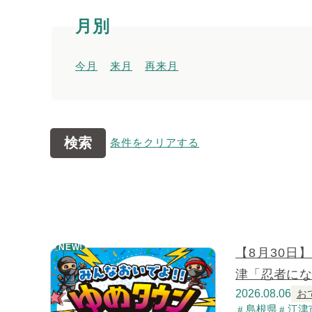
月別
今月
来月
再来月
検索
条件をクリアする
NEW!
【8月30日
津「忍者に
2026.08.06
お
島根県
江津