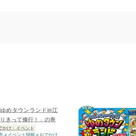
NEW!
】ゆめタウンランドin江
なりきって修行！」の巻
でかけ・イベント
市
イベント情報
おでかけ