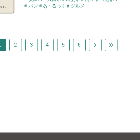
パン
あ・るっく
グルメ
1
2
3
4
5
6