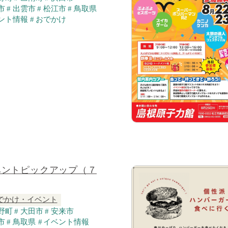
市
出雲市
松江市
鳥取県
ント情報
おでかけ
ベントピックアップ（７
でかけ・イベント
野町
大田市
安来市
市
鳥取県
イベント情報