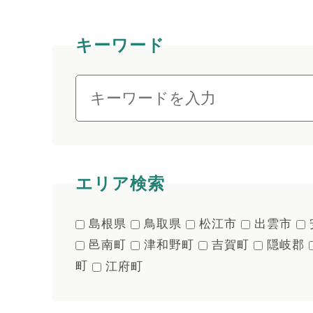
キーワード
エリア検索
島根県
鳥取県
松江市
出雲市
邑南町
津和野町
吉賀町
隠岐郡
町
江府町